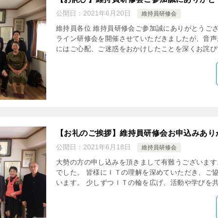
公開日：
2021年6月20日
維持員研修会
維持員各位 維持員研修会ご参加誠にありがとうござ
ライン研修会を開催させていただきましたが、音声
にはご心配、ご迷惑をおかけしたことを深くお詫びす
【お礼のご挨拶】維持員研修会お申込みあり
公開日：
2021年6月18日
維持員研修会
大勢の方の申し込みを頂きまして有難うございます
でした。 皆様にＩＴの理解を深めていただき、ご
います。 少しずつＩＴの輪を広げ、活動や学びを共