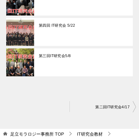
第四回 IT研究会 5/22
第三回IT研究会5/8
投
第二回IT研究会4/17
稿
ナ
足立モラロジー事務所
TOP
IT研究会教材
ビ