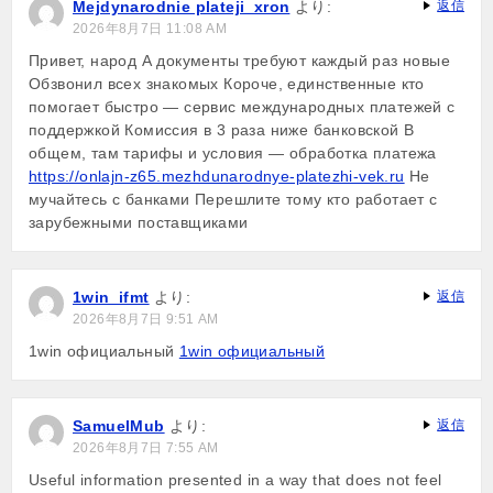
Mejdynarodnie plateji_xron
より:
返信
2026年8月7日 11:08 AM
Привет, народ А документы требуют каждый раз новые
Обзвонил всех знакомых Короче, единственные кто
помогает быстро — сервис международных платежей с
поддержкой Комиссия в 3 раза ниже банковской В
общем, там тарифы и условия — обработка платежа
https://onlajn-z65.mezhdunarodnye-platezhi-vek.ru
Не
мучайтесь с банками Перешлите тому кто работает с
зарубежными поставщиками
1win_ifmt
より:
返信
2026年8月7日 9:51 AM
1win официальный
1win официальный
SamuelMub
より:
返信
2026年8月7日 7:55 AM
Useful information presented in a way that does not feel