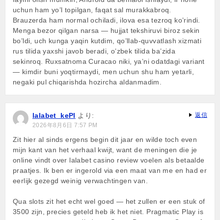
uchun ham yo’l topilgan, faqat sal murakkabroq.
Brauzerda ham normal ochiladi, ilova esa tezroq ko’rindi.
Menga bezor qilgan narsa — hujjat tekshiruvi biroz sekin
bo’ldi, uch kunga yaqin kutdim, qo’llab-quvvatlash xizmati
rus tilida yaxshi javob beradi, o’zbek tilida ba’zida
sekinroq. Ruxsatnoma Curacao niki, ya’ni odatdagi variant
— kimdir buni yoqtirmaydi, men uchun shu ham yetarli,
negaki pul chiqarishda hozircha aldanmadim.
lalabet_kePl
より:
返信
2026年8月6日 7:57 PM
Zit hier al sinds ergens begin dit jaar en wilde toch even
mijn kant van het verhaal kwijt, want de meningen die je
online vindt over lalabet casino review voelen als betaalde
praatjes. Ik ben er ingerold via een maat van me en had er
eerlijk gezegd weinig verwachtingen van.
Qua slots zit het echt wel goed — het zullen er een stuk of
3500 zijn, precies geteld heb ik het niet. Pragmatic Play is