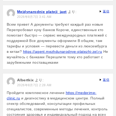
Mejdynarodnie plateji_jaet
より:
返信
2026年8月7日 3:41 AM
Всем привет А документы требуют каждый раз новые
Перепробовал кучу банков Короче, единственные кто
помогает быстро — сервис международных платежей с
поддержкой Все документы оформили В общем, там
тарифы и условия — перевести деньги из люксембурга
в китаи?
https://agent.mezhdunarodnye-platezhi-zel.ru
Не
мучайтесь с банками Перешлите тому кто работает с
зарубежными поставщиками
Albertkix
より:
返信
2026年8月7日 2:28 AM
Пройдите комплексное лечение
https://medprime-
clinic.ru
и диагностику в медицинском центре. Полный
спектр обследований, консультации профильных
специалистов, современные методы лечения, контроль
состояния здоровья и индивидуальный подход на всех