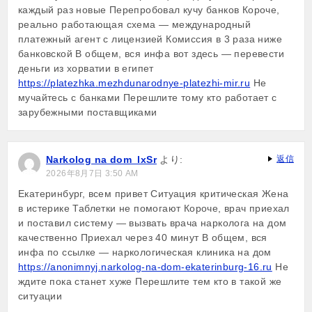
каждый раз новые Перепробовал кучу банков Короче,
реально работающая схема — международный
платежный агент с лицензией Комиссия в 3 раза ниже
банковской В общем, вся инфа вот здесь — перевести
деньги из хорватии в египет
https://platezhka.mezhdunarodnye-platezhi-mir.ru
Не
мучайтесь с банками Перешлите тому кто работает с
зарубежными поставщиками
Narkolog na dom_lxSr
より:
返信
2026年8月7日 3:50 AM
Екатеринбург, всем привет Ситуация критическая Жена
в истерике Таблетки не помогают Короче, врач приехал
и поставил систему — вызвать врача нарколога на дом
качественно Приехал через 40 минут В общем, вся
инфа по ссылке — наркологическая клиника на дом
https://anonimnyj.narkolog-na-dom-ekaterinburg-16.ru
Не
ждите пока станет хуже Перешлите тем кто в такой же
ситуации