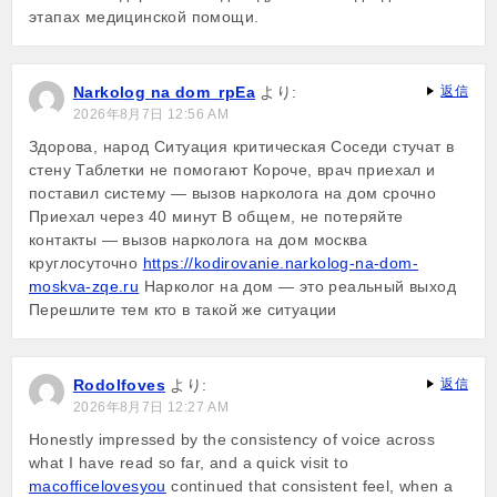
этапах медицинской помощи.
Narkolog na dom_rpEa
より:
返信
2026年8月7日 12:56 AM
Здорова, народ Ситуация критическая Соседи стучат в
стену Таблетки не помогают Короче, врач приехал и
поставил систему — вызов нарколога на дом срочно
Приехал через 40 минут В общем, не потеряйте
контакты — вызов нарколога на дом москва
круглосуточно
https://kodirovanie.narkolog-na-dom-
moskva-zqe.ru
Нарколог на дом — это реальный выход
Перешлите тем кто в такой же ситуации
Rodolfoves
より:
返信
2026年8月7日 12:27 AM
Honestly impressed by the consistency of voice across
what I have read so far, and a quick visit to
macofficelovesyou
continued that consistent feel, when a