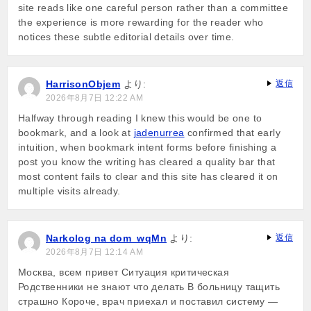
site reads like one careful person rather than a committee
the experience is more rewarding for the reader who
notices these subtle editorial details over time.
HarrisonObjem
より:
返信
2026年8月7日 12:22 AM
Halfway through reading I knew this would be one to
bookmark, and a look at
jadenurrea
confirmed that early
intuition, when bookmark intent forms before finishing a
post you know the writing has cleared a quality bar that
most content fails to clear and this site has cleared it on
multiple visits already.
Narkolog na dom_wqMn
より:
返信
2026年8月7日 12:14 AM
Москва, всем привет Ситуация критическая
Родственники не знают что делать В больницу тащить
страшно Короче, врач приехал и поставил систему —