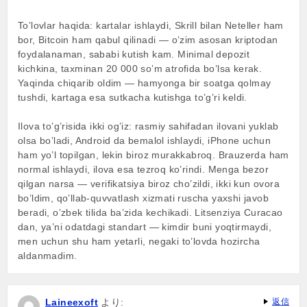
To’lovlar haqida: kartalar ishlaydi, Skrill bilan Neteller ham
bor, Bitcoin ham qabul qilinadi — o’zim asosan kriptodan
foydalanaman, sababi kutish kam. Minimal depozit
kichkina, taxminan 20 000 so’m atrofida bo’lsa kerak.
Yaqinda chiqarib oldim — hamyonga bir soatga qolmay
tushdi, kartaga esa sutkacha kutishga to’g’ri keldi.
Ilova to’g’risida ikki og’iz: rasmiy sahifadan ilovani yuklab
olsa bo’ladi, Android da bemalol ishlaydi, iPhone uchun
ham yo’l topilgan, lekin biroz murakkabroq. Brauzerda ham
normal ishlaydi, ilova esa tezroq ko’rindi. Menga bezor
qilgan narsa — verifikatsiya biroz cho’zildi, ikki kun ovora
bo’ldim, qo’llab-quvvatlash xizmati ruscha yaxshi javob
beradi, o’zbek tilida ba’zida kechikadi. Litsenziya Curacao
dan, ya’ni odatdagi standart — kimdir buni yoqtirmaydi,
men uchun shu ham yetarli, negaki to’lovda hozircha
aldanmadim.
Laineexoft
より:
返信