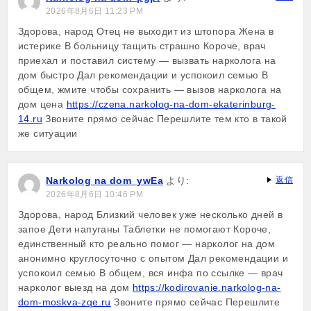
2026年8月6日 11:23 PM
Здорова, народ Отец не выходит из штопора Жена в
истерике В больницу тащить страшно Короче, врач
приехал и поставил систему — вызвать нарколога на
дом быстро Дал рекомендации и успокоил семью В
общем, жмите чтобы сохранить — вызов нарколога на
дом цена
https://czena.narkolog-na-dom-ekaterinburg-
14.ru
Звоните прямо сейчас Перешлите тем кто в такой
же ситуации
Narkolog na dom_ywEa
より:
返信
2026年8月6日 10:46 PM
Здорова, народ Близкий человек уже несколько дней в
запое Дети напуганы Таблетки не помогают Короче,
единственный кто реально помог — нарколог на дом
анонимно круглосуточно с опытом Дал рекомендации и
успокоил семью В общем, вся инфа по ссылке — врач
нарколог выезд на дом
https://kodirovanie.narkolog-na-
dom-moskva-zqe.ru
Звоните прямо сейчас Перешлите