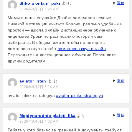
Shkola onlain_pxki
より:
返信
2026年8月7日 5:26 AM
Мамы и папы слушайте Двойки замечания вечные
Никакой мотивации учиться Короче, реально удобный и
простой — школа онлайн дистанционное обучение с
лицензией Уроки по расписанию который сам
выбираешь В общем, жмите чтобы не потерять —
ломоносов скул онлайн
ломоносов скул онлайн
Переходите на дистанционное обучение Перешлите
другим родителям
aviator_nten
より:
返信
2026年8月7日 5:14 AM
aviator plinko strategiya
aviator plinko strategiya
Mejdynarodnie plateji_llka
より:
返信
2026年8月7日 4:32 AM
Ребята у кого бизнес за границей А документы требуют