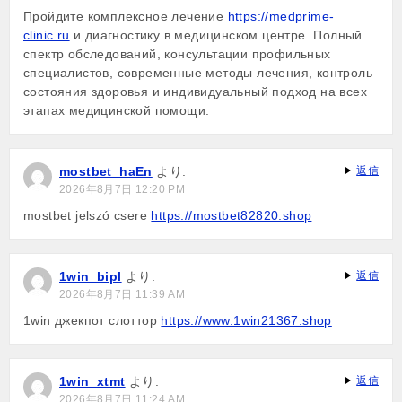
Пройдите комплексное лечение
https://medprime-
clinic.ru
и диагностику в медицинском центре. Полный
спектр обследований, консультации профильных
специалистов, современные методы лечения, контроль
состояния здоровья и индивидуальный подход на всех
этапах медицинской помощи.
mostbet_haEn
より:
返信
2026年8月7日 12:20 PM
mostbet jelszó csere
https://mostbet82820.shop
1win_bipl
より:
返信
2026年8月7日 11:39 AM
1win джекпот слоттор
https://www.1win21367.shop
1win_xtmt
より:
返信
2026年8月7日 11:24 AM