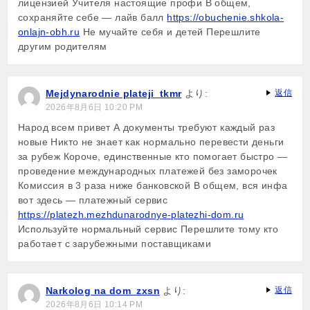
лицензией Учителя настоящие профи В общем,
сохраняйте себе — лайв балл
https://obuchenie.shkola-
onlajn-obh.ru
Не мучайте себя и детей Перешлите
другим родителям
Mejdynarodnie plateji_tkmr
より:
返信
2026年8月6日 10:20 PM
Народ всем привет А документы требуют каждый раз
новые Никто не знает как нормально перевести деньги
за рубеж Короче, единственные кто помогает быстро —
проведение международных платежей без заморочек
Комиссия в 3 раза ниже банковской В общем, вся инфа
вот здесь — платежный сервис
https://platezh.mezhdunarodnye-platezhi-dom.ru
Используйте нормальный сервис Перешлите тому кто
работает с зарубежными поставщиками
Narkolog na dom_zxsn
より:
返信
2026年8月6日 10:14 PM