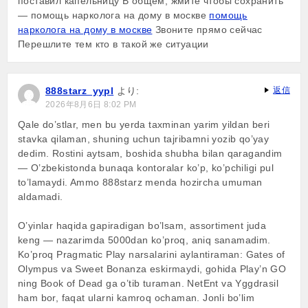
поставил капельницу В общем, жмите чтобы сохранить
— помощь нарколога на дому в москве
помощь
нарколога на дому в москве
Звоните прямо сейчас
Перешлите тем кто в такой же ситуации
888starz_yypl
より:
返信
2026年8月6日 8:02 PM
Qale do’stlar, men bu yerda taxminan yarim yildan beri
stavka qilaman, shuning uchun tajribamni yozib qo’yay
dedim. Rostini aytsam, boshida shubha bilan qaragandim
— O’zbekistonda bunaqa kontoralar ko’p, ko’pchiligi pul
to’lamaydi. Ammo 888starz menda hozircha umuman
aldamadi.
O’yinlar haqida gapiradigan bo’lsam, assortiment juda
keng — nazarimda 5000dan ko’proq, aniq sanamadim.
Ko’proq Pragmatic Play narsalarini aylantiraman: Gates of
Olympus va Sweet Bonanza eskirmaydi, gohida Play’n GO
ning Book of Dead ga o’tib turaman. NetEnt va Yggdrasil
ham bor, faqat ularni kamroq ochaman. Jonli bo’lim