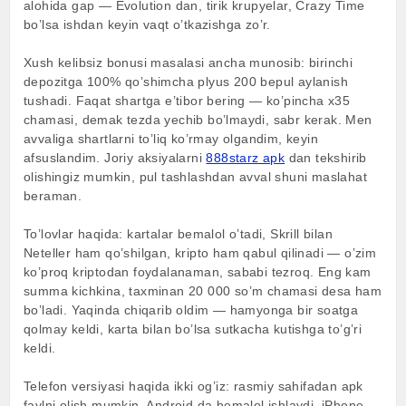
alohida gap — Evolution dan, tirik krupyelar, Crazy Time
bo’lsa ishdan keyin vaqt o’tkazishga zo’r.
Xush kelibsiz bonusi masalasi ancha munosib: birinchi
depozitga 100% qo’shimcha plyus 200 bepul aylanish
tushadi. Faqat shartga e’tibor bering — ko’pincha x35
chamasi, demak tezda yechib bo’lmaydi, sabr kerak. Men
avvaliga shartlarni to’liq ko’rmay olgandim, keyin
afsuslandim. Joriy aksiyalarni
888starz apk
dan tekshirib
olishingiz mumkin, pul tashlashdan avval shuni maslahat
beraman.
To’lovlar haqida: kartalar bemalol o’tadi, Skrill bilan
Neteller ham qo’shilgan, kripto ham qabul qilinadi — o’zim
ko’proq kriptodan foydalanaman, sababi tezroq. Eng kam
summa kichkina, taxminan 20 000 so’m chamasi desa ham
bo’ladi. Yaqinda chiqarib oldim — hamyonga bir soatga
qolmay keldi, karta bilan bo’lsa sutkacha kutishga to’g’ri
keldi.
Telefon versiyasi haqida ikki og’iz: rasmiy sahifadan apk
faylni olish mumkin, Android da bemalol ishlaydi, iPhone