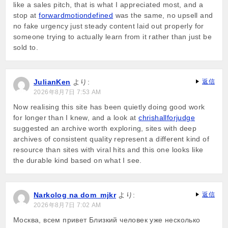
like a sales pitch, that is what I appreciated most, and a
stop at
forwardmotiondefined
was the same, no upsell and
no fake urgency just steady content laid out properly for
someone trying to actually learn from it rather than just be
sold to.
JulianKen
より:
返信
2026年8月7日 7:53 AM
Now realising this site has been quietly doing good work
for longer than I knew, and a look at
chrishallforjudge
suggested an archive worth exploring, sites with deep
archives of consistent quality represent a different kind of
resource than sites with viral hits and this one looks like
the durable kind based on what I see.
Narkolog na dom_mjkr
より:
返信
2026年8月7日 7:02 AM
Москва, всем привет Близкий человек уже несколько