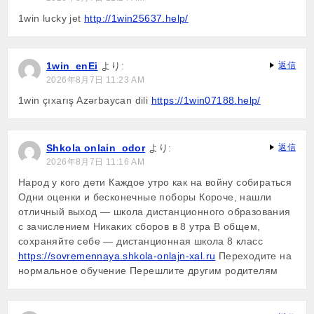
1win lucky jet
http://1win25637.help/
1win_enEi
より:
返信
2026年8月7日 11:23 AM
1win çıxarış Azərbaycan dili
https://1win07188.help/
Shkola onlain_odor
より:
返信
2026年8月7日 11:16 AM
Народ у кого дети Каждое утро как на войну собираться
Одни оценки и бесконечные поборы Короче, нашли
отличный выход — школа дистанционного образования
с зачислением Никаких сборов в 8 утра В общем,
сохраняйте себе — дистанционная школа 8 класс
https://sovremennaya.shkola-onlajn-xal.ru
Переходите на
нормальное обучение Перешлите другим родителям