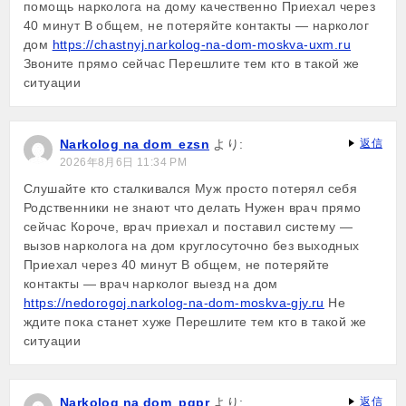
помощь нарколога на дому качественно Приехал через
40 минут В общем, не потеряйте контакты — нарколог
дом
https://chastnyj.narkolog-na-dom-moskva-uxm.ru
Звоните прямо сейчас Перешлите тем кто в такой же
ситуации
Narkolog na dom_ezsn
より:
返信
2026年8月6日 11:34 PM
Слушайте кто сталкивался Муж просто потерял себя
Родственники не знают что делать Нужен врач прямо
сейчас Короче, врач приехал и поставил систему —
вызов нарколога на дом круглосуточно без выходных
Приехал через 40 минут В общем, не потеряйте
контакты — врач нарколог выезд на дом
https://nedorogoj.narkolog-na-dom-moskva-gjy.ru
Не
ждите пока станет хуже Перешлите тем кто в такой же
ситуации
Narkolog na dom_pgpr
より:
返信