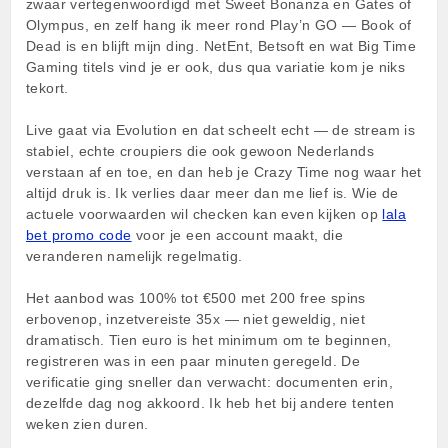
zwaar vertegenwoordigd met Sweet Bonanza en Gates of
Olympus, en zelf hang ik meer rond Play’n GO — Book of
Dead is en blijft mijn ding. NetEnt, Betsoft en wat Big Time
Gaming titels vind je er ook, dus qua variatie kom je niks
tekort.
Live gaat via Evolution en dat scheelt echt — de stream is
stabiel, echte croupiers die ook gewoon Nederlands
verstaan af en toe, en dan heb je Crazy Time nog waar het
altijd druk is. Ik verlies daar meer dan me lief is. Wie de
actuele voorwaarden wil checken kan even kijken op
lala
bet promo code
voor je een account maakt, die
veranderen namelijk regelmatig.
Het aanbod was 100% tot €500 met 200 free spins
erbovenop, inzetvereiste 35x — niet geweldig, niet
dramatisch. Tien euro is het minimum om te beginnen,
registreren was in een paar minuten geregeld. De
verificatie ging sneller dan verwacht: documenten erin,
dezelfde dag nog akkoord. Ik heb het bij andere tenten
weken zien duren.