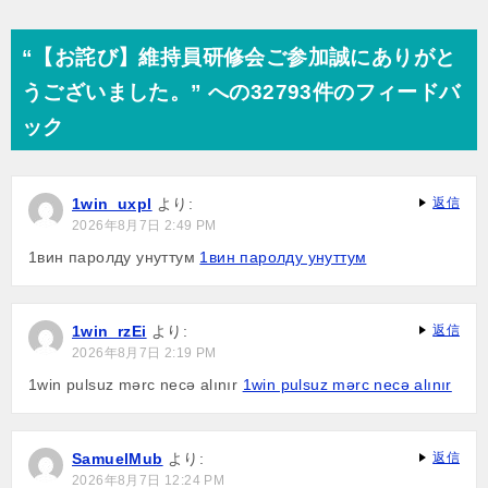
稿
ナ
“【お詫び】維持員研修会ご参加誠にありがと
ビ
うございました。” への32793件のフィードバ
ゲ
ック
ー
シ
1win_uxpl
より:
返信
ョ
2026年8月7日 2:49 PM
ン
1вин паролду унуттум
1вин паролду унуттум
1win_rzEi
より:
返信
2026年8月7日 2:19 PM
1win pulsuz mərc necə alınır
1win pulsuz mərc necə alınır
SamuelMub
より:
返信
2026年8月7日 12:24 PM