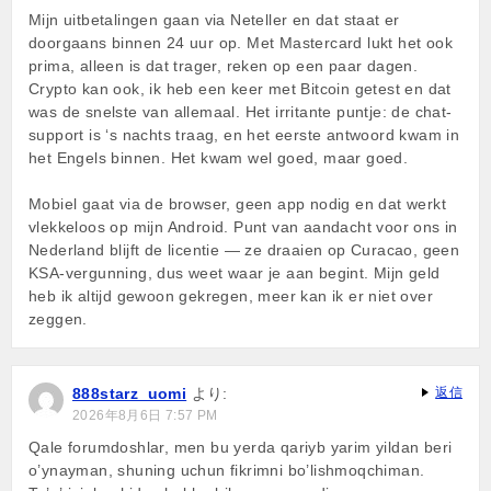
Mijn uitbetalingen gaan via Neteller en dat staat er
doorgaans binnen 24 uur op. Met Mastercard lukt het ook
prima, alleen is dat trager, reken op een paar dagen.
Crypto kan ook, ik heb een keer met Bitcoin getest en dat
was de snelste van allemaal. Het irritante puntje: de chat-
support is ‘s nachts traag, en het eerste antwoord kwam in
het Engels binnen. Het kwam wel goed, maar goed.
Mobiel gaat via de browser, geen app nodig en dat werkt
vlekkeloos op mijn Android. Punt van aandacht voor ons in
Nederland blijft de licentie — ze draaien op Curacao, geen
KSA-vergunning, dus weet waar je aan begint. Mijn geld
heb ik altijd gewoon gekregen, meer kan ik er niet over
zeggen.
888starz_uomi
より:
返信
2026年8月6日 7:57 PM
Qale forumdoshlar, men bu yerda qariyb yarim yildan beri
o’ynayman, shuning uchun fikrimni bo’lishmoqchiman.