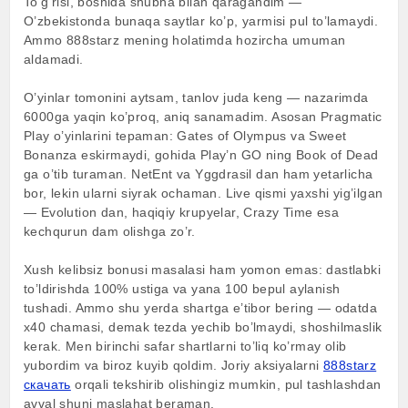
To’g’risi, boshida shubha bilan qaragandim —
O’zbekistonda bunaqa saytlar ko’p, yarmisi pul to’lamaydi.
Ammo 888starz mening holatimda hozircha umuman
aldamadi.
O’yinlar tomonini aytsam, tanlov juda keng — nazarimda
6000ga yaqin ko’proq, aniq sanamadim. Asosan Pragmatic
Play o’yinlarini tepaman: Gates of Olympus va Sweet
Bonanza eskirmaydi, gohida Play’n GO ning Book of Dead
ga o’tib turaman. NetEnt va Yggdrasil dan ham yetarlicha
bor, lekin ularni siyrak ochaman. Live qismi yaxshi yig’ilgan
— Evolution dan, haqiqiy krupyelar, Crazy Time esa
kechqurun dam olishga zo’r.
Xush kelibsiz bonusi masalasi ham yomon emas: dastlabki
to’ldirishda 100% ustiga va yana 100 bepul aylanish
tushadi. Ammo shu yerda shartga e’tibor bering — odatda
x40 chamasi, demak tezda yechib bo’lmaydi, shoshilmaslik
kerak. Men birinchi safar shartlarni to’liq ko’rmay olib
yubordim va biroz kuyib qoldim. Joriy aksiyalarni
888starz
скачать
orqali tekshirib olishingiz mumkin, pul tashlashdan
avval shuni maslahat beraman.