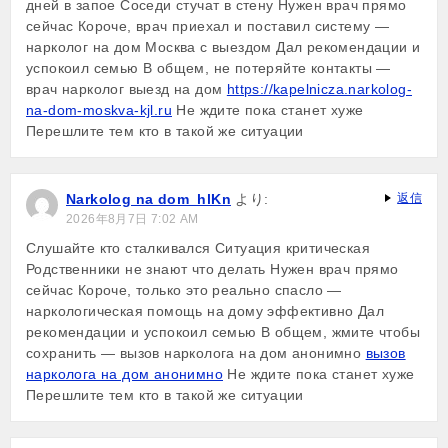
дней в запое Соседи стучат в стену Нужен врач прямо
сейчас Короче, врач приехал и поставил систему —
нарколог на дом Москва с выездом Дал рекомендации и
успокоил семью В общем, не потеряйте контакты —
врач нарколог выезд на дом
https://kapelnicza.narkolog-
na-dom-moskva-kjl.ru
Не ждите пока станет хуже
Перешлите тем кто в такой же ситуации
Narkolog na dom_hlKn
より:
返信
2026年8月7日 7:02 AM
Слушайте кто сталкивался Ситуация критическая
Родственники не знают что делать Нужен врач прямо
сейчас Короче, только это реально спасло —
наркологическая помощь на дому эффективно Дал
рекомендации и успокоил семью В общем, жмите чтобы
сохранить — вызов нарколога на дом анонимно
вызов
нарколога на дом анонимно
Не ждите пока станет хуже
Перешлите тем кто в такой же ситуации