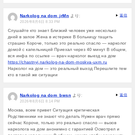
Narkolog na dom_jrMn
より:
返信
2026年8月6日 8:33 PM
Слушайте кто знает Близкий человек уже несколько
дней в запое Жена в истерике В больницу тащить
страшно Короче, только это реально спасло — нарколог
домой с капельницей Приехал через 40 минут В общем,
вся инфа по ссылке — врач нарколог выезд на дом
https://chastnyj.narkolog-na-dom-moskva-uxm.ru
Нарколог на дом — это реальный выход Перешлите тем
кто в такой же ситуации
Narkolog na dom_bwsn
より:
返信
2026年8月6日 8:14 PM
Москва, всем привет Ситуация критическая
Родственники не знают что делать Нужен врач прямо
сейчас Короче, только это реально спасло — вызов
нарколога на дом анонимно с гарантией Осмотрел и