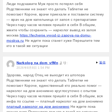
Люди подскажите Муж просто потерял себя
Родственники не знают что делать Таблетки не
помогают Короче, врачи приехали и поставили систему
— врач на дом капельница от запоя с препаратами
Через пару часов человек пришёл в себя В общем,
жмите чтобы сохранить — нарколог вывод из запоя
москва
https://lechenie.vyvod-iz-zapoya-na-domu-
moskva.ru
Не ждите пока станет хуже Перешлите тем
кто в такой же ситуации
Narkolog na dom_vfMn
より:
返信
2026年8月8日 1:54 PM
Здорова, народ Отец не выходит из штопора
Родственники не знают что делать Таблетки не
помогают Короче, единственный кто реально помог —
нарколог на дом анонимно круглосуточно с опытом
Через пару часов человек пришёл в себя В общем, вся
инфа по ссылке — платный нарколог на дом анонимно
платный нарколог на дом анонимно
Не ждите пока
станет хуже Перешлите тем кто в такой же ситуации