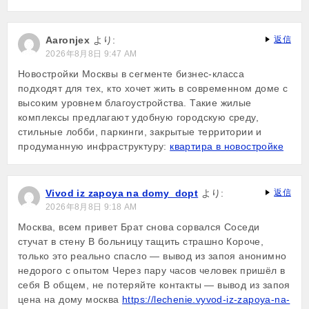
Aaronjex
より:
返信
2026年8月8日 9:47 AM
Новостройки Москвы в сегменте бизнес-класса
подходят для тех, кто хочет жить в современном доме с
высоким уровнем благоустройства. Такие жилые
комплексы предлагают удобную городскую среду,
стильные лобби, паркинги, закрытые территории и
продуманную инфраструктуру:
квартира в новостройке
Vivod iz zapoya na domy_dopt
より:
返信
2026年8月8日 9:18 AM
Москва, всем привет Брат снова сорвался Соседи
стучат в стену В больницу тащить страшно Короче,
только это реально спасло — вывод из запоя анонимно
недорого с опытом Через пару часов человек пришёл в
себя В общем, не потеряйте контакты — вывод из запоя
цена на дому москва
https://lechenie.vyvod-iz-zapoya-na-