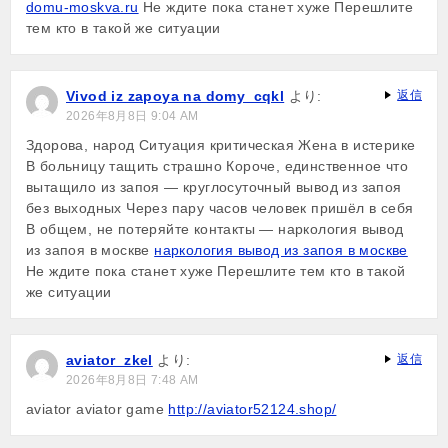
domu-moskva.ru
Не ждите пока станет хуже Перешлите
тем кто в такой же ситуации
Vivod iz zapoya na domy_cqkl
より:
返信
2026年8月8日 9:04 AM
Здорова, народ Ситуация критическая Жена в истерике
В больницу тащить страшно Короче, единственное что
вытащило из запоя — круглосуточный вывод из запоя
без выходных Через пару часов человек пришёл в себя
В общем, не потеряйте контакты — наркология вывод
из запоя в москве
наркология вывод из запоя в москве
Не ждите пока станет хуже Перешлите тем кто в такой
же ситуации
aviator_zkel
より:
返信
2026年8月8日 7:48 AM
aviator aviator game
http://aviator52124.shop/