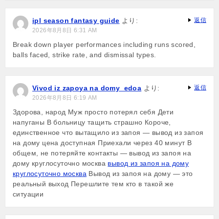
ipl season fantasy guide
より:
返信
2026年8月8日 6:31 AM
Break down player performances including runs scored,
balls faced, strike rate, and dismissal types.
Vivod iz zapoya na domy_edoa
より:
返信
2026年8月8日 6:19 AM
Здорова, народ Муж просто потерял себя Дети
напуганы В больницу тащить страшно Короче,
единственное что вытащило из запоя — вывод из запоя
на дому цена доступная Приехали через 40 минут В
общем, не потеряйте контакты — вывод из запоя на
дому круглосуточно москва
вывод из запоя на дому
круглосуточно москва
Вывод из запоя на дому — это
реальный выход Перешлите тем кто в такой же
ситуации