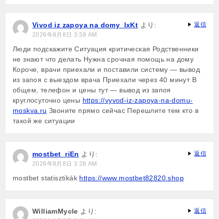
Vivod iz zapoya na domy_lxKt
より:
返信
2026年8月8日 3:59 AM
Люди подскажите Ситуация критическая Родственники
не знают что делать Нужна срочная помощь на дому
Короче, врачи приехали и поставили систему — вывод
из запоя с выездом врача Приехали через 40 минут В
общем, телефон и цены тут — вывод из запоя
круглосуточно цены
https://vyvod-iz-zapoya-na-domu-
moskva.ru
Звоните прямо сейчас Перешлите тем кто в
такой же ситуации
mostbet_riEn
より:
返信
2026年8月8日 3:28 AM
mostbet statisztikák
https://www.mostbet82820.shop
WilliamMycle
より:
返信