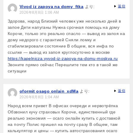
Vivod iz zapoya na domy_ftka
より:
返信
2026年8月8日 1:06 AM
Здорова, народ Близкий человек уже несколько дней в
запое Дети напуганы Нужна срочная помощь на дому
Короче, только это реально спасло — вывод из запоя на
дому недорого с гарантией Сняли ломку и
стабилизировали состояние В общем, вся инфа по
ссылке — вывод из запоя круглосуточно в москве
https://kapelnicza.vyvod-iz-zapoya-na-domu-moskva.ru
Звоните прямо сейчас Перешлите тем кто в такой же
ситуации
oformit osago onlain_xdMa
より:
返信
2026年8月8日 1:04 AM
Народ всем привет В офисах очереди и нервотрёпка
Обзвонил кучу страховых Короче, единственный где
реально экономия — осаго онлайн купить с доставкой
на почту Полис пришел на почту сразу В общем, там
калькулятор и цены — купить автострахования осаго