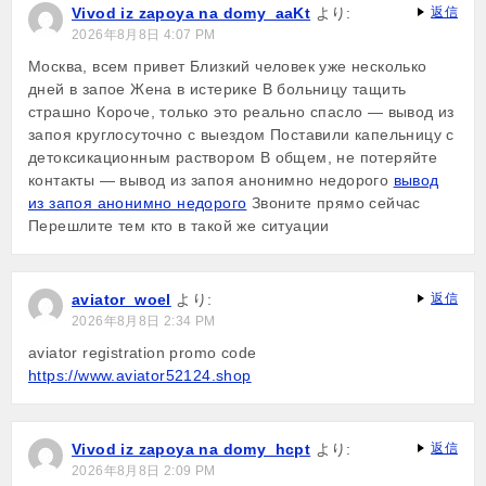
Vivod iz zapoya na domy_aaKt
より:
返信
シ
2026年8月8日 4:07 PM
ョ
Москва, всем привет Близкий человек уже несколько
дней в запое Жена в истерике В больницу тащить
ン
страшно Короче, только это реально спасло — вывод из
запоя круглосуточно с выездом Поставили капельницу с
детоксикационным раствором В общем, не потеряйте
контакты — вывод из запоя анонимно недорого
вывод
из запоя анонимно недорого
Звоните прямо сейчас
Перешлите тем кто в такой же ситуации
aviator_woel
より:
返信
2026年8月8日 2:34 PM
aviator registration promo code
https://www.aviator52124.shop
Vivod iz zapoya na domy_hcpt
より:
返信
2026年8月8日 2:09 PM