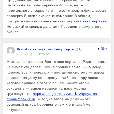
Перепробовал кучу сервисов Короче, нашел
нормального специалиста — авет миракян финансовая
проверка Выявил рисковые компании В общем,
смотрите сами по ссылке — авет миракян
авет миракян
Не рискуйте своими деньгами Перешлите тому у кого
бизнес
Vivod iz zapoya na domy_bqoa
より:
返信
2026年8月8日 4:26 AM
Москва, всем привет Брат снова сорвался Родственники
не знают что делать Нужна срочная помощь на дому
Короче, врачи приехали и поставили систему — вывод
из запоя на дому цена доступная Через пару часов
человек пришёл в себя В общем, жмите чтобы
сохранить — вывод из запоя на дому москва
круглосуточно
https://alkogolizm.vyvod-iz-zapoya-na-
domu-moskva.ru
Вывод из запоя на дому — это
реальный выход Перешлите тем кто в такой же
ситуации