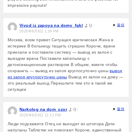
impressive payouts!
Vivod iz zapoya na domy_fgkl
より:
返信
2026年8月8日 1:39 PM
Москва, всем привет Ситуация критическая Жена в
истерике В больницу тащить страшно Короче, врачи
приехали и поставили систему — вывод из запоя с
выездом врача Поставили капельницу с
детоксикационным раствором В общем, жмите чтобы
сохранить — вывод из запоя круглосуточно цены
вывод
из запоя круглосуточно цены
Вывод из запоя на дому —
это реальный выход Перешлите тем кто в такой же
ситуации
Narkolog na dom_czor
より:
返信
2026年8月8日 12:11 PM
Люди подскажите Отец не выходит из штопора Дети
напуганы Таблетки не помогают Короче, единственный