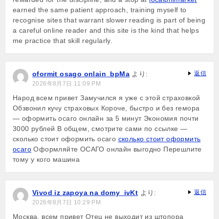
earned the same patient approach, training myself to
recognise sites that warrant slower reading is part of being
a careful online reader and this site is the kind that helps
me practice that skill regularly.
oformit osago onlain_bpMa
より:
返信
2026年8月7日 11:09 PM
Народ всем привет Замучился я уже с этой страховкой
Обзвонил кучу страховых Короче, быстро и без гемора
— оформить осаго онлайн за 5 минут Экономия почти
3000 рублей В общем, смотрите сами по ссылке —
сколько стоит оформить осаго
сколько стоит оформить
осаго
Оформляйте ОСАГО онлайн выгодно Перешлите
тому у кого машина
Vivod iz zapoya na domy_ivKt
より:
返信
2026年8月7日 10:29 PM
Москва, всем привет Отец не выходит из штопора