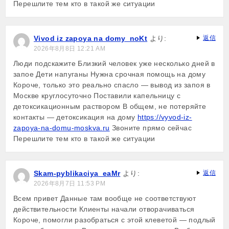
Перешлите тем кто в такой же ситуации
Vivod iz zapoya na domy_noKt
より:
返信
2026年8月8日 12:21 AM
Люди подскажите Близкий человек уже несколько дней в
запое Дети напуганы Нужна срочная помощь на дому
Короче, только это реально спасло — вывод из запоя в
Москве круглосуточно Поставили капельницу с
детоксикационным раствором В общем, не потеряйте
контакты — детоксикация на дому
https://vyvod-iz-
zapoya-na-domu-moskva.ru
Звоните прямо сейчас
Перешлите тем кто в такой же ситуации
Skam-pyblikaciya_eaMr
より:
返信
2026年8月7日 11:53 PM
Всем привет Данные там вообще не соответствуют
действительности Клиенты начали отворачиваться
Короче, помогли разобраться с этой клеветой — подлый