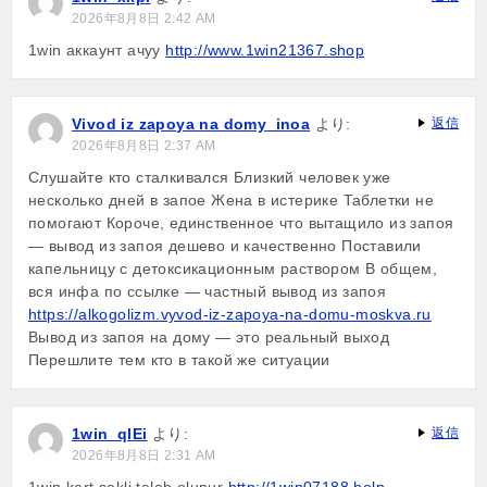
2026年8月8日 2:42 AM
1win аккаунт ачуу
http://www.1win21367.shop
Vivod iz zapoya na domy_inoa
より:
返信
2026年8月8日 2:37 AM
Слушайте кто сталкивался Близкий человек уже
несколько дней в запое Жена в истерике Таблетки не
помогают Короче, единственное что вытащило из запоя
— вывод из запоя дешево и качественно Поставили
капельницу с детоксикационным раствором В общем,
вся инфа по ссылке — частный вывод из запоя
https://alkogolizm.vyvod-iz-zapoya-na-domu-moskva.ru
Вывод из запоя на дому — это реальный выход
Перешлите тем кто в такой же ситуации
1win_qlEi
より:
返信
2026年8月8日 2:31 AM