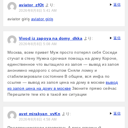
aviator_zfOt
より:
返信
2026年8月8日 5:41 AM
aviator giriş
aviator giriş
Vivod iz zapoya na domy_dkka
より:
返信
2026年8月8日 5:08 AM
Москва, всем привет Муж просто потерял себя Соседи
стучат в стену Нужна срочная помощь на дому Короче,
единственное что вытащило из запоя — вывод из запоя
анонимно недорого с опытом Сняли ломку и
стабилизировали состояние В общем, вся инфа по
ссылке — вывод из запоя цена на дому в москве
вывод
из запоя цена на дому в москве
Звоните прямо сейчас
Перешлите тем кто в такой же ситуации
avet mirakyan_vvKn
より:
返信
2026年8月8日 4:58 AM
Предприниматели отзовитесь А риск огромный