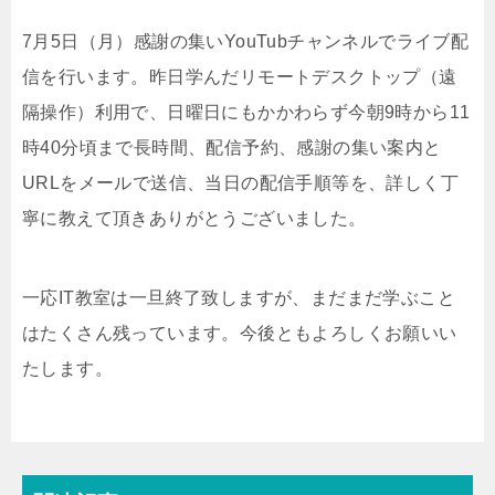
7月5日（月）感謝の集いYouTubチャンネルでライブ配
信を行います。昨日学んだリモートデスクトップ（遠
隔操作）利用で、日曜日にもかかわらず今朝9時から11
時40分頃まで長時間、配信予約、感謝の集い案内と
URLをメールで送信、当日の配信手順等を、詳しく丁
寧に教えて頂きありがとうございました。
一応IT教室は一旦終了致しますが、まだまだ学ぶこと
はたくさん残っています。今後ともよろしくお願いい
たします。