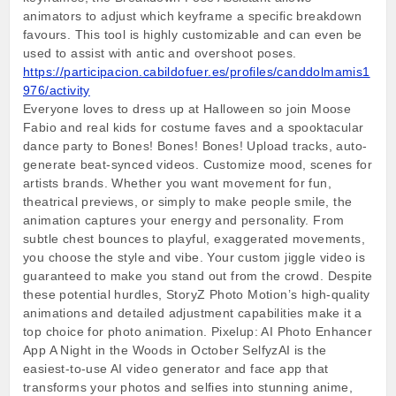
animators to adjust which keyframe a specific breakdown
favours. This tool is highly customizable and can even be
used to assist with antic and overshoot poses.
https://participacion.cabildofuer.es/profiles/canddolmamis1
976/activity
Everyone loves to dress up at Halloween so join Moose
Fabio and real kids for costume faves and a spooktacular
dance party to Bones! Bones! Bones! Upload tracks, auto-
generate beat-synced videos. Customize mood, scenes for
artists brands. Whether you want movement for fun,
theatrical previews, or simply to make people smile, the
animation captures your energy and personality. From
subtle chest bounces to playful, exaggerated movements,
you choose the style and vibe. Your custom jiggle video is
guaranteed to make you stand out from the crowd. Despite
these potential hurdles, StoryZ Photo Motion’s high-quality
animations and detailed adjustment capabilities make it a
top choice for photo animation. Pixelup: AI Photo Enhancer
App A Night in the Woods in October SelfyzAI is the
easiest-to-use AI video generator and face app that
transforms your photos and selfies into stunning anime,