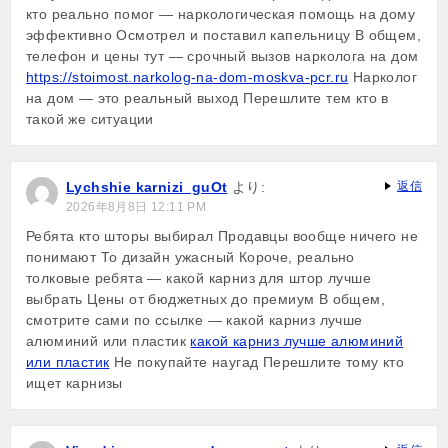
кто реально помог — наркологическая помощь на дому
эффективно Осмотрел и поставил капельницу В общем,
телефон и цены тут — срочный вызов нарколога на дом
https://stoimost.narkolog-na-dom-moskva-pcr.ru
Нарколог
на дом — это реальный выход Перешлите тем кто в
такой же ситуации
Lychshie karnizi_guOt
より:
返信
2026年8月8日 12:11 PM
Ребята кто шторы выбирал Продавцы вообще ничего не
понимают То дизайн ужасный Короче, реально
толковые ребята — какой карниз для штор лучше
выбрать Цены от бюджетных до премиум В общем,
смотрите сами по ссылке — какой карниз лучше
алюминий или пластик
какой карниз лучше алюминий
или пластик
Не покупайте наугад Перешлите тому кто
ищет карнизы