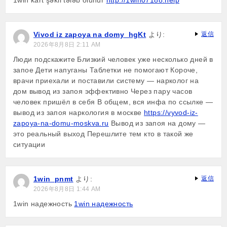
1win kart şəkli tələb olunur
http://1win07188.help
Vivod iz zapoya na domy_hgKt
より:
返信
2026年8月8日 2:11 AM
Люди подскажите Близкий человек уже несколько дней в
запое Дети напуганы Таблетки не помогают Короче,
врачи приехали и поставили систему — нарколог на
дом вывод из запоя эффективно Через пару часов
человек пришёл в себя В общем, вся инфа по ссылке —
вывод из запоя наркология в москве
https://vyvod-iz-
zapoya-na-domu-moskva.ru
Вывод из запоя на дому —
это реальный выход Перешлите тем кто в такой же
ситуации
1win_pnmt
より:
返信
2026年8月8日 1:44 AM
1win надежность
1win надежность