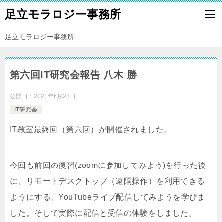
足立モラロジー事務所
足立モラロジー事務所
第六回IT研究会報告 八木 勝
公開日：
2021年6月28日
IT研究会
IT教室最終回（第六回）が開催されました。
今回も前回の復習(zoomに参加してみよう)を行った後
に、リモートデスクトップ（遠隔操作）を利用できる
ようにする、YouTubeライブ配信してみようを学びま
した。そして実際に配信と受信の体験をしました。