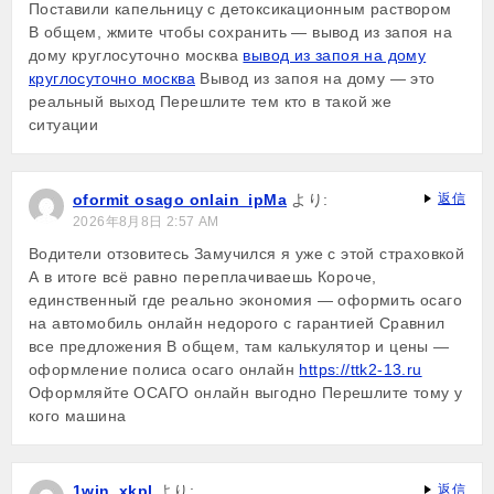
Поставили капельницу с детоксикационным раствором
В общем, жмите чтобы сохранить — вывод из запоя на
дому круглосуточно москва
вывод из запоя на дому
круглосуточно москва
Вывод из запоя на дому — это
реальный выход Перешлите тем кто в такой же
ситуации
oformit osago onlain_ipMa
より:
返信
2026年8月8日 2:57 AM
Водители отзовитесь Замучился я уже с этой страховкой
А в итоге всё равно переплачиваешь Короче,
единственный где реально экономия — оформить осаго
на автомобиль онлайн недорого с гарантией Сравнил
все предложения В общем, там калькулятор и цены —
оформление полиса осаго онлайн
https://ttk2-13.ru
Оформляйте ОСАГО онлайн выгодно Перешлите тому у
кого машина
1win_xkpl
より:
返信