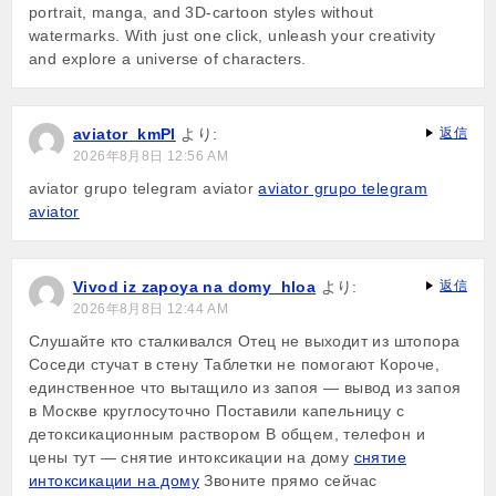
portrait, manga, and 3D-cartoon styles without
watermarks. With just one click, unleash your creativity
and explore a universe of characters.
aviator_kmPl
より:
返信
2026年8月8日 12:56 AM
aviator grupo telegram aviator
aviator grupo telegram
aviator
Vivod iz zapoya na domy_hloa
より:
返信
2026年8月8日 12:44 AM
Слушайте кто сталкивался Отец не выходит из штопора
Соседи стучат в стену Таблетки не помогают Короче,
единственное что вытащило из запоя — вывод из запоя
в Москве круглосуточно Поставили капельницу с
детоксикационным раствором В общем, телефон и
цены тут — снятие интоксикации на дому
снятие
интоксикации на дому
Звоните прямо сейчас