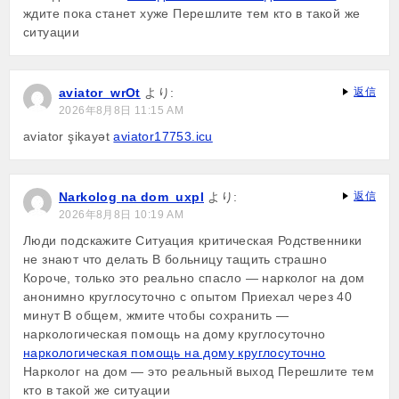
ждите пока станет хуже Перешлите тем кто в такой же
ситуации
aviator_wrOt
より:
返信
2026年8月8日 11:15 AM
aviator şikayət
aviator17753.icu
Narkolog na dom_uxpl
より:
返信
2026年8月8日 10:19 AM
Люди подскажите Ситуация критическая Родственники
не знают что делать В больницу тащить страшно
Короче, только это реально спасло — нарколог на дом
анонимно круглосуточно с опытом Приехал через 40
минут В общем, жмите чтобы сохранить —
наркологическая помощь на дому круглосуточно
наркологическая помощь на дому круглосуточно
Нарколог на дом — это реальный выход Перешлите тем
кто в такой же ситуации