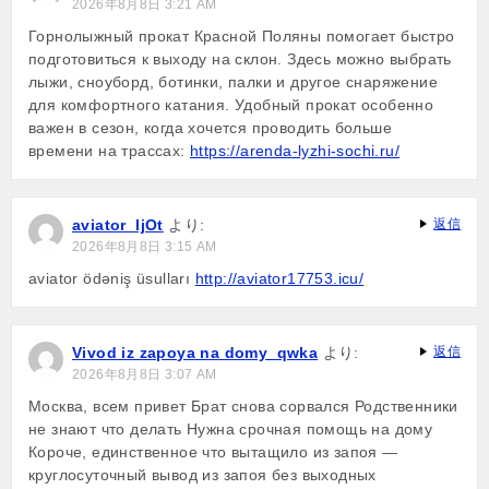
2026年8月8日 3:21 AM
Горнолыжный прокат Красной Поляны помогает быстро
подготовиться к выходу на склон. Здесь можно выбрать
лыжи, сноуборд, ботинки, палки и другое снаряжение
для комфортного катания. Удобный прокат особенно
важен в сезон, когда хочется проводить больше
времени на трассах:
https://arenda-lyzhi-sochi.ru/
aviator_ljOt
より:
返信
2026年8月8日 3:15 AM
aviator ödəniş üsulları
http://aviator17753.icu/
Vivod iz zapoya na domy_qwka
より:
返信
2026年8月8日 3:07 AM
Москва, всем привет Брат снова сорвался Родственники
не знают что делать Нужна срочная помощь на дому
Короче, единственное что вытащило из запоя —
круглосуточный вывод из запоя без выходных