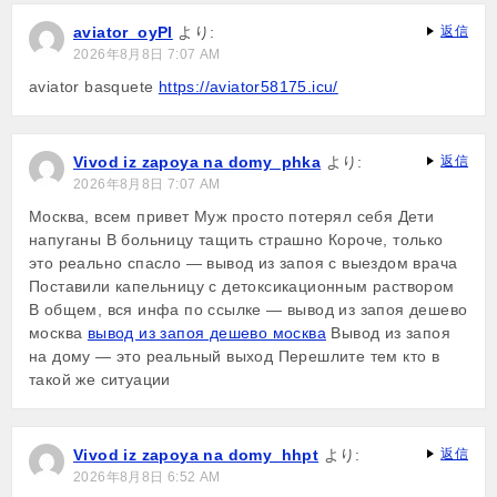
aviator_oyPl
より:
返信
2026年8月8日 7:07 AM
aviator basquete
https://aviator58175.icu/
Vivod iz zapoya na domy_phka
より:
返信
2026年8月8日 7:07 AM
Москва, всем привет Муж просто потерял себя Дети
напуганы В больницу тащить страшно Короче, только
это реально спасло — вывод из запоя с выездом врача
Поставили капельницу с детоксикационным раствором
В общем, вся инфа по ссылке — вывод из запоя дешево
москва
вывод из запоя дешево москва
Вывод из запоя
на дому — это реальный выход Перешлите тем кто в
такой же ситуации
Vivod iz zapoya na domy_hhpt
より:
返信
2026年8月8日 6:52 AM