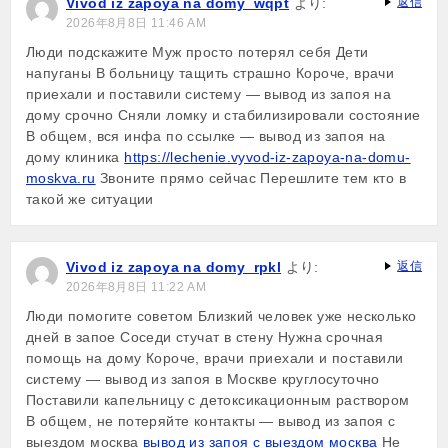
Vivod iz zapoya na domy_wqpt
より:
返信
2026年8月8日 11:46 AM
Люди подскажите Муж просто потерял себя Дети
напуганы В больницу тащить страшно Короче, врачи
приехали и поставили систему — вывод из запоя на
дому срочно Сняли ломку и стабилизировали состояние
В общем, вся инфа по ссылке — вывод из запоя на
дому клиника
https://lechenie.vyvod-iz-zapoya-na-domu-
moskva.ru
Звоните прямо сейчас Перешлите тем кто в
такой же ситуации
Vivod iz zapoya na domy_rpkl
より:
返信
2026年8月8日 11:22 AM
Люди помогите советом Близкий человек уже несколько
дней в запое Соседи стучат в стену Нужна срочная
помощь на дому Короче, врачи приехали и поставили
систему — вывод из запоя в Москве круглосуточно
Поставили капельницу с детоксикационным раствором
В общем, не потеряйте контакты — вывод из запоя с
выездом москва
вывод из запоя с выездом москва
Не