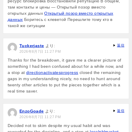
ресурс блокировка Восстановили репутацию В общем,
там контакты и цены — Открытый позор вместо
открытых данных
Открытый позор вместо открытых
данных
Боритесь с клеветой Перешлите тому кто в
такой же ситуации
Tuckerjaste
より:
返信
2026年8月7日 11:27 PM
Thanks for the breakdown, it gave me a clearer picture of
something I had been confused about for a while now, and
a stop at
directionactivatesprogress
closed the remaining
gaps in my understanding nicely, no need to hunt around
twenty other articles to put the pieces together which is a
real time saver.
EnzoGoade
より:
返信
2026年8月7日 11:27 PM
Decided not to skim despite my usual habit and was
rewarded for the discipline, and a stop at
localphlmarket