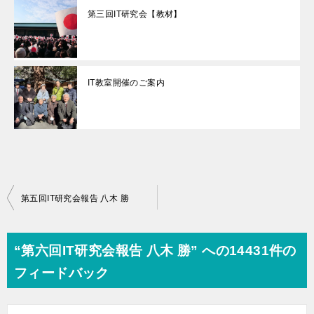
第三回IT研究会【教材】
IT教室開催のご案内
投
第五回IT研究会報告 八木 勝
稿
ナ
“第六回IT研究会報告 八木 勝” への14431件の
ビ
フィードバック
ゲ
ー