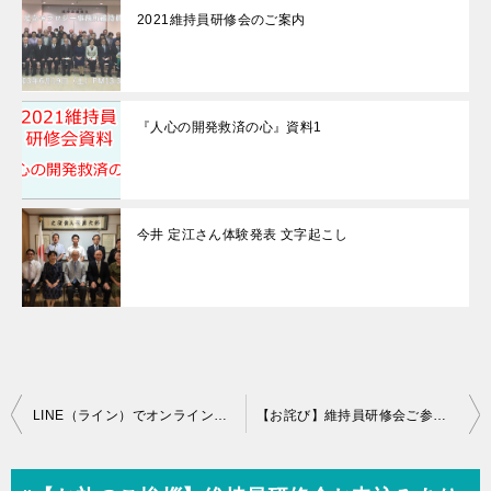
2021維持員研修会のご案内
『人心の開発救済の心』資料1
今井 定江さん体験発表 文字起こし
投
LINE（ライン）でオンライン研修会を伝える方法
【お詫び】維持員研修会ご参加誠にありがとうございました。
稿
ナ