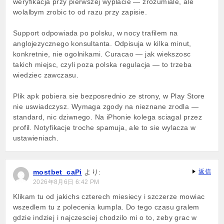
weryfikacja przy pierwszej wyplacie — zrozumiale, ale
wolalbym zrobic to od razu przy zapisie.
Support odpowiada po polsku, w nocy trafilem na
anglojezycznego konsultanta. Odpisuja w kilka minut,
konkretnie, nie ogolnikami. Curacao — jak wiekszosc
takich miejsc, czyli poza polska regulacja — to trzeba
wiedziec zawczasu.
Plik apk pobiera sie bezposrednio ze strony, w Play Store
nie uswiadczysz. Wymaga zgody na nieznane zrodla —
standard, nic dziwnego. Na iPhonie kolega sciagal przez
profil. Notyfikacje troche spamuja, ale to sie wylacza w
ustawieniach.
mostbet_caPi
より:
返信
2026年8月6日 6:42 PM
Klikam tu od jakichs czterech miesiecy i szczerze mowiac
wszedlem tu z polecenia kumpla. Do tego czasu gralem
gdzie indziej i najczesciej chodzilo mi o to, zeby grac w