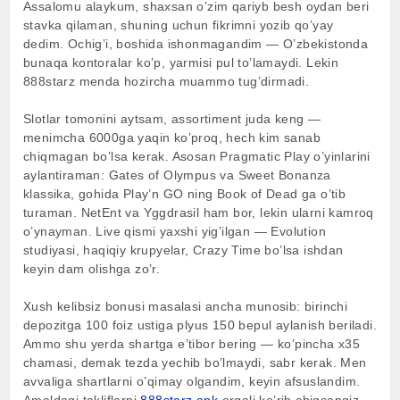
Assalomu alaykum, shaxsan o’zim qariyb besh oydan beri
stavka qilaman, shuning uchun fikrimni yozib qo’yay
dedim. Ochig’i, boshida ishonmagandim — O’zbekistonda
bunaqa kontoralar ko’p, yarmisi pul to’lamaydi. Lekin
888starz menda hozircha muammo tug’dirmadi.
Slotlar tomonini aytsam, assortiment juda keng —
menimcha 6000ga yaqin ko’proq, hech kim sanab
chiqmagan bo’lsa kerak. Asosan Pragmatic Play o’yinlarini
aylantiraman: Gates of Olympus va Sweet Bonanza
klassika, gohida Play’n GO ning Book of Dead ga o’tib
turaman. NetEnt va Yggdrasil ham bor, lekin ularni kamroq
o’ynayman. Live qismi yaxshi yig’ilgan — Evolution
studiyasi, haqiqiy krupyelar, Crazy Time bo’lsa ishdan
keyin dam olishga zo’r.
Xush kelibsiz bonusi masalasi ancha munosib: birinchi
depozitga 100 foiz ustiga plyus 150 bepul aylanish beriladi.
Ammo shu yerda shartga e’tibor bering — ko’pincha x35
chamasi, demak tezda yechib bo’lmaydi, sabr kerak. Men
avvaliga shartlarni o’qimay olgandim, keyin afsuslandim.