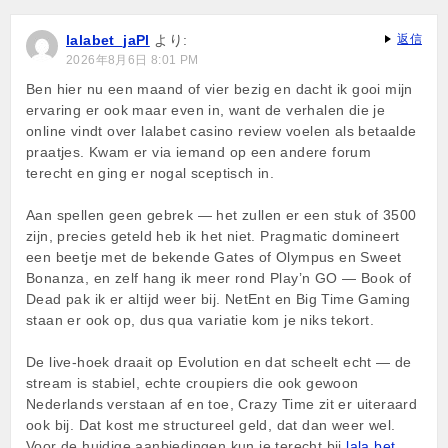
lalabet_jaPl
より:
返信
2026年8月6日 8:01 PM
Ben hier nu een maand of vier bezig en dacht ik gooi mijn
ervaring er ook maar even in, want de verhalen die je
online vindt over lalabet casino review voelen als betaalde
praatjes. Kwam er via iemand op een andere forum
terecht en ging er nogal sceptisch in.
Aan spellen geen gebrek — het zullen er een stuk of 3500
zijn, precies geteld heb ik het niet. Pragmatic domineert
een beetje met de bekende Gates of Olympus en Sweet
Bonanza, en zelf hang ik meer rond Play’n GO — Book of
Dead pak ik er altijd weer bij. NetEnt en Big Time Gaming
staan er ook op, dus qua variatie kom je niks tekort.
De live-hoek draait op Evolution en dat scheelt echt — de
stream is stabiel, echte croupiers die ook gewoon
Nederlands verstaan af en toe, Crazy Time zit er uiteraard
ook bij. Dat kost me structureel geld, dat dan weer wel.
Voor de huidige aanbiedingen kun je terecht bij
lala bet