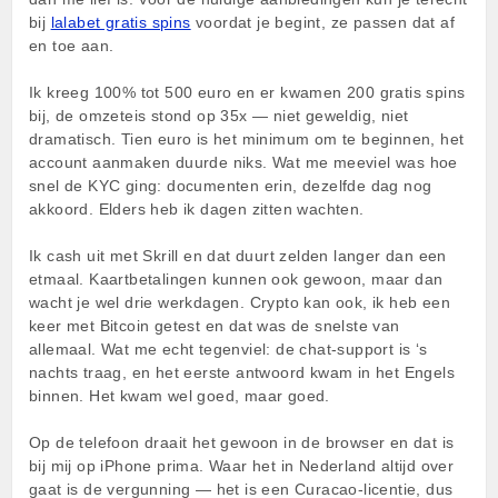
bij
lalabet gratis spins
voordat je begint, ze passen dat af
en toe aan.
Ik kreeg 100% tot 500 euro en er kwamen 200 gratis spins
bij, de omzeteis stond op 35x — niet geweldig, niet
dramatisch. Tien euro is het minimum om te beginnen, het
account aanmaken duurde niks. Wat me meeviel was hoe
snel de KYC ging: documenten erin, dezelfde dag nog
akkoord. Elders heb ik dagen zitten wachten.
Ik cash uit met Skrill en dat duurt zelden langer dan een
etmaal. Kaartbetalingen kunnen ook gewoon, maar dan
wacht je wel drie werkdagen. Crypto kan ook, ik heb een
keer met Bitcoin getest en dat was de snelste van
allemaal. Wat me echt tegenviel: de chat-support is ‘s
nachts traag, en het eerste antwoord kwam in het Engels
binnen. Het kwam wel goed, maar goed.
Op de telefoon draait het gewoon in de browser en dat is
bij mij op iPhone prima. Waar het in Nederland altijd over
gaat is de vergunning — het is een Curacao-licentie, dus