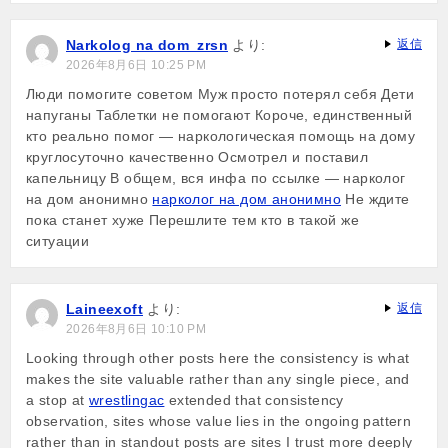
Narkolog na dom_zrsn
より:
返信
2026年8月6日 10:25 PM
Люди помогите советом Муж просто потерял себя Дети
напуганы Таблетки не помогают Короче, единственный
кто реально помог — наркологическая помощь на дому
круглосуточно качественно Осмотрел и поставил
капельницу В общем, вся инфа по ссылке — нарколог
на дом анонимно
нарколог на дом анонимно
Не ждите
пока станет хуже Перешлите тем кто в такой же
ситуации
Laineexoft
より:
返信
2026年8月6日 10:10 PM
Looking through other posts here the consistency is what
makes the site valuable rather than any single piece, and
a stop at
wrestlingac
extended that consistency
observation, sites whose value lies in the ongoing pattern
rather than in standout posts are sites I trust more deeply