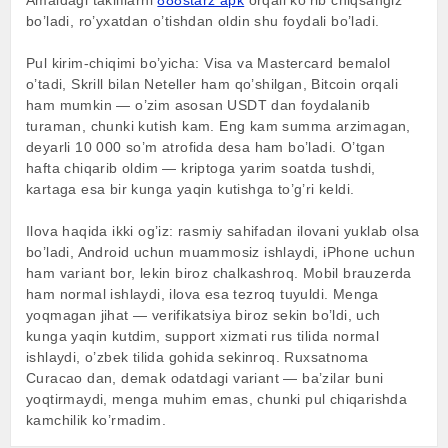
Amaldagi takliflarni
888starz apk
orqali ko’rib chiqsangiz
bo’ladi, ro’yxatdan o’tishdan oldin shu foydali bo’ladi.
Pul kirim-chiqimi bo’yicha: Visa va Mastercard bemalol
o’tadi, Skrill bilan Neteller ham qo’shilgan, Bitcoin orqali
ham mumkin — o’zim asosan USDT dan foydalanib
turaman, chunki kutish kam. Eng kam summa arzimagan,
deyarli 10 000 so’m atrofida desa ham bo’ladi. O’tgan
hafta chiqarib oldim — kriptoga yarim soatda tushdi,
kartaga esa bir kunga yaqin kutishga to’g’ri keldi.
Ilova haqida ikki og’iz: rasmiy sahifadan ilovani yuklab olsa
bo’ladi, Android uchun muammosiz ishlaydi, iPhone uchun
ham variant bor, lekin biroz chalkashroq. Mobil brauzerda
ham normal ishlaydi, ilova esa tezroq tuyuldi. Menga
yoqmagan jihat — verifikatsiya biroz sekin bo’ldi, uch
kunga yaqin kutdim, support xizmati rus tilida normal
ishlaydi, o’zbek tilida gohida sekinroq. Ruxsatnoma
Curacao dan, demak odatdagi variant — ba’zilar buni
yoqtirmaydi, menga muhim emas, chunki pul chiqarishda
kamchilik ko’rmadim.