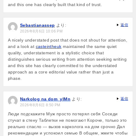
and this one has clearly built that kind of trust.
Sebastianassep
より:
返信
2026年8月6日 10:06 PM
A nicely understated post that does not shout for attention,
and a look at
casteintheuk
maintained the same quiet
quality, understatement is a stylistic choice that
distinguishes serious writing from attention seeking writing
and this site has clearly committed to the understated
approach as a core editorial value rather than just a
phase.
Narkolog na dom_ylMn
より:
返信
2026年8月6日 8:50 PM
Люди подскажите Муж просто потерял себя Соседи
стучат в стену Таблетки не помогают Короче, только это
реально спасло — вызов нарколога на дом срочно Дал
рекомендации и успокоил семью В общем, жмите чтобы