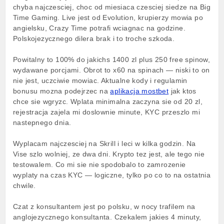
chyba najczesciej, choc od miesiaca czesciej siedze na Big
Time Gaming. Live jest od Evolution, krupierzy mowia po
angielsku, Crazy Time potrafi wciagnac na godzine.
Polskojezycznego dilera brak i to troche szkoda.
Powitalny to 100% do jakichs 1400 zl plus 250 free spinow,
wydawane porcjami. Obrot to x60 na spinach — niski to on
nie jest, uczciwie mowiac. Aktualne kody i regulamin
bonusu mozna podejrzec na
aplikacja mostbet
jak ktos
chce sie wgryzc. Wplata minimalna zaczyna sie od 20 zl,
rejestracja zajela mi doslownie minute, KYC przeszlo mi
nastepnego dnia.
Wyplacam najczesciej na Skrill i leci w kilka godzin. Na
Vise szlo wolniej, ze dwa dni. Krypto tez jest, ale tego nie
testowalem. Co mi sie nie spodobalo to zamrozenie
wyplaty na czas KYC — logiczne, tylko po co to na ostatnia
chwile.
Czat z konsultantem jest po polsku, w nocy trafilem na
anglojezycznego konsultanta. Czekalem jakies 4 minuty,