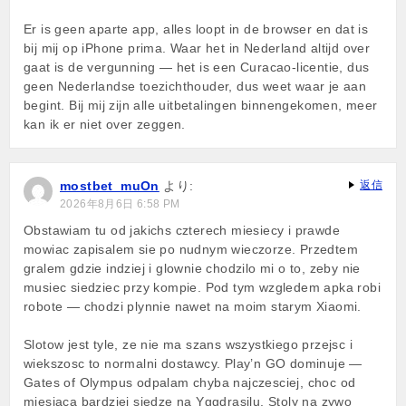
Er is geen aparte app, alles loopt in de browser en dat is
bij mij op iPhone prima. Waar het in Nederland altijd over
gaat is de vergunning — het is een Curacao-licentie, dus
geen Nederlandse toezichthouder, dus weet waar je aan
begint. Bij mij zijn alle uitbetalingen binnengekomen, meer
kan ik er niet over zeggen.
mostbet_muOn
より:
返信
2026年8月6日 6:58 PM
Obstawiam tu od jakichs czterech miesiecy i prawde
mowiac zapisalem sie po nudnym wieczorze. Przedtem
gralem gdzie indziej i glownie chodzilo mi o to, zeby nie
musiec siedziec przy kompie. Pod tym wzgledem apka robi
robote — chodzi plynnie nawet na moim starym Xiaomi.
Slotow jest tyle, ze nie ma szans wszystkiego przejsc i
wiekszosc to normalni dostawcy. Play’n GO dominuje —
Gates of Olympus odpalam chyba najczesciej, choc od
miesiaca bardziej siedze na Yggdrasilu. Stoly na zywo