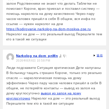
запое Родственники не знают что делать Таблетки не
помогают Короче, врач приехал и поставил систему —
помощь нарколога на дому качественно Через пару
часов человек пришёл в себя В общем, вся инфа по
ссылке — нужен нарколог на дом
https://kodirovanie.narkolog-na-dom-moskva-zqe.ru
Нарколог на дом — это реальный выход Перешлите тем
кто в такой же ситуации
Narkolog na dom_pnMn
より:
返信
2026年8月6日 10:58 PM
Люди подскажите Ситуация критическая Дети напуганы
В больницу тащить страшно Короче, только это реально
спасло — наркологическая помощь на дому
эффективно Через пару часов человек пришёл в себя В
общем, не потеряйте контакты — вывод из запоя на
дому круглосуточно
вывод из запоя на дому
круглосуточно
Нарколог на дом — это реальный выход
Перешлите тем кто в такой же ситуации