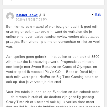
lalabet_soOt
より:
返信
2026年8月6日 7:53 PM
Ben hier nu een maand of vier bezig en dacht ik gooi mijn
ervaring er ook maar even in, want de verhalen die je
online vindt over lalabet casino review voelen als betaalde
praatjes. Een vriend tipte me en verwachtte er niet zo veel
van.
Aan spellen geen gebrek — het zullen er een stuk of 3500
zijn, maar dat is nattevingerwerk. Pragmatic domineert
een beetje met Sweet Bonanza en Gates of Olympus, en
verder speel ik meestal Play’n GO — Book of Dead blijft
toch mijn vaste prik. NetEnt en Big Time Gaming staan er
ook op, dus je verveelt je niet snel.
Voor live tafels leunen ze op Evolution en dat scheelt echt
— de stream is stabiel, de dealers zijn gezellig genoeg,
Crazy Time zit er uiteraard ook bij. Ik verlies daar meer
dan me lief is. Voor de huidige aanbiedingen kun je terecht