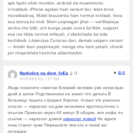
apk faylni olish mumkin, android da muammosiz
o’rnatiladi, iPhone egalari ham variant bor, lekin biroz
murakkabroq. Mobil brauzerda ham normal ochiladi, ilova
esa tezroq ko’rindi. Meni yoqmagan jihat — verifikatsiya
ancha cho’zildi, uch kunga yaqin ovora bo’ldim, support
esa rus tilida normal ishlaydi, o’zbekchada ba’zida
kechikadi. Litsenziya Curacao dan, demak xalqaro variant
— kimdir buni yoqtirmaydi, menga shu ham yetarli, chunki
pul chiqarishda hozircha aldanmadim.
Narkolog na dom_fvEa
より:
返信
2026年8月6日 7:57 PM
Люди помогите советом Близкий человек уже несколько
дней в запое Родственники не знают что делать В
больницу тащить страшно Короче, только это реально
спасло — нарколог на дом анонимно круглосуточно с
опытом Приехал через 40 минут В общем, вся инфа по
ссылке — нарколог домой
нарколог домой
Не ждите
пока станет хуже Перешлите тем кто в такой же
ситуации