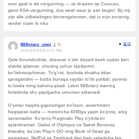
over gaat is de vergunning — ze draaien op Curacao,
geen KSA-vergunning, dus weet waar je aan begint. Bij mij
zijn alle uitbetalingen binnengekomen, dat is mijn ervaring,
verder claim ik niks.
888starz_xjmi
より:
返信
2026年8月6日 8:01 PM
Qale forumdoshlar, shaxsan o’zim deyarli besh oydan beri
stavka qilaman, shuning uchun tajribamni
bo’lishmoqchiman. To’g’risi, boshida shubha bilan
qaragandim — bizda bunaqa saytlar to’lib yotibdi, yarmisi
to’lovda ming bahona qiladi. Lekin 888starz mening
holatimda shu paytgacha umuman aldamadi.
O’yinlar haqida gapiradigan bo’lsam, assortiment
haqiqatan katta — menimcha 6000ga yaqin ko’proq, aniq
sanamadim. Ko’proq Pragmatic Play o’yinlarini
aylantiraman: Gates of Olympus va Sweet Bonanza
klassika, ba’zan Play’n GO ning Book of Dead ga
qaytaman. NetEnt va Yggdrasil dan ham yetarlicha bor,