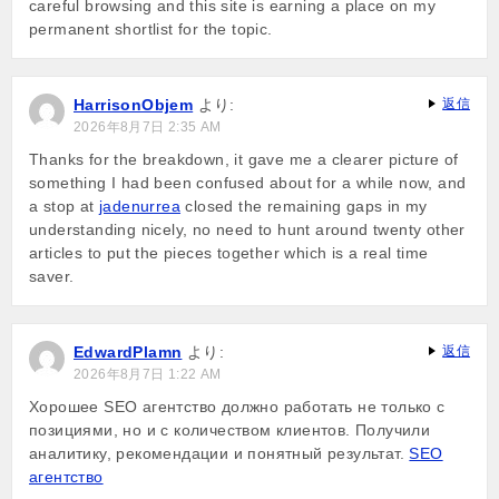
careful browsing and this site is earning a place on my
permanent shortlist for the topic.
HarrisonObjem
より:
返信
2026年8月7日 2:35 AM
Thanks for the breakdown, it gave me a clearer picture of
something I had been confused about for a while now, and
a stop at
jadenurrea
closed the remaining gaps in my
understanding nicely, no need to hunt around twenty other
articles to put the pieces together which is a real time
saver.
EdwardPlamn
より:
返信
2026年8月7日 1:22 AM
Хорошее SEO агентство должно работать не только с
позициями, но и с количеством клиентов. Получили
аналитику, рекомендации и понятный результат.
SEO
агентство