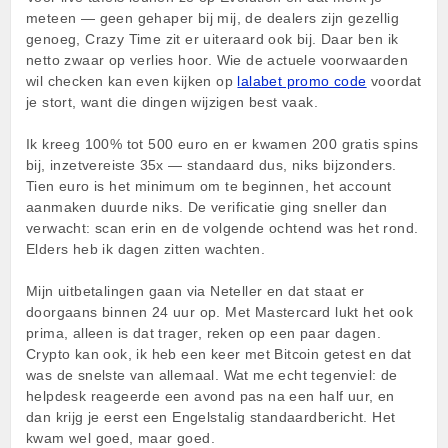
meteen — geen gehaper bij mij, de dealers zijn gezellig
genoeg, Crazy Time zit er uiteraard ook bij. Daar ben ik
netto zwaar op verlies hoor. Wie de actuele voorwaarden
wil checken kan even kijken op
lalabet promo code
voordat
je stort, want die dingen wijzigen best vaak.
Ik kreeg 100% tot 500 euro en er kwamen 200 gratis spins
bij, inzetvereiste 35x — standaard dus, niks bijzonders.
Tien euro is het minimum om te beginnen, het account
aanmaken duurde niks. De verificatie ging sneller dan
verwacht: scan erin en de volgende ochtend was het rond.
Elders heb ik dagen zitten wachten.
Mijn uitbetalingen gaan via Neteller en dat staat er
doorgaans binnen 24 uur op. Met Mastercard lukt het ook
prima, alleen is dat trager, reken op een paar dagen.
Crypto kan ook, ik heb een keer met Bitcoin getest en dat
was de snelste van allemaal. Wat me echt tegenviel: de
helpdesk reageerde een avond pas na een half uur, en
dan krijg je eerst een Engelstalig standaardbericht. Het
kwam wel goed, maar goed.