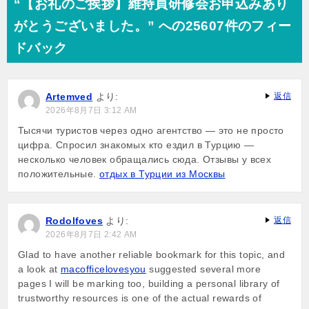
“【お礼のご挨拶】維持員研修会お申込みあり
ビ
がとうございました。” への25607件のフィー
ゲ
ドバック
ー
シ
Artemved
より:
返信
ョ
2026年8月7日 3:12 AM
ン
Тысячи туристов через одно агентство — это не просто
цифра. Спросил знакомых кто ездил в Турцию —
несколько человек обращались сюда. Отзывы у всех
положительные.
отдых в Турции из Москвы
Rodolfoves
より:
返信
2026年8月7日 2:42 AM
Glad to have another reliable bookmark for this topic, and
a look at
macofficelovesyou
suggested several more
pages I will be marking too, building a personal library of
trustworthy resources is one of the actual rewards of