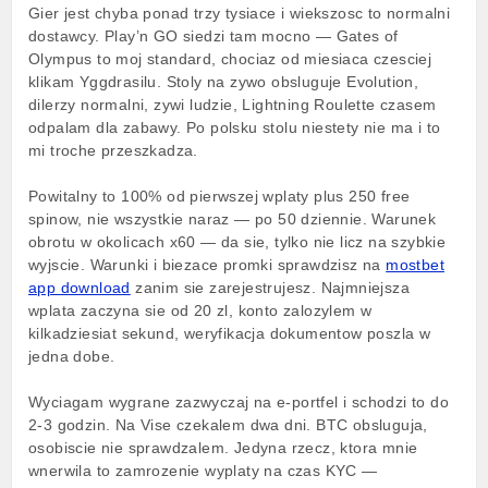
Gier jest chyba ponad trzy tysiace i wiekszosc to normalni
dostawcy. Play’n GO siedzi tam mocno — Gates of
Olympus to moj standard, chociaz od miesiaca czesciej
klikam Yggdrasilu. Stoly na zywo obsluguje Evolution,
dilerzy normalni, zywi ludzie, Lightning Roulette czasem
odpalam dla zabawy. Po polsku stolu niestety nie ma i to
mi troche przeszkadza.
Powitalny to 100% od pierwszej wplaty plus 250 free
spinow, nie wszystkie naraz — po 50 dziennie. Warunek
obrotu w okolicach x60 — da sie, tylko nie licz na szybkie
wyjscie. Warunki i biezace promki sprawdzisz na
mostbet
app download
zanim sie zarejestrujesz. Najmniejsza
wplata zaczyna sie od 20 zl, konto zalozylem w
kilkadziesiat sekund, weryfikacja dokumentow poszla w
jedna dobe.
Wyciagam wygrane zazwyczaj na e-portfel i schodzi to do
2-3 godzin. Na Vise czekalem dwa dni. BTC obsluguja,
osobiscie nie sprawdzalem. Jedyna rzecz, ktora mnie
wnerwila to zamrozenie wyplaty na czas KYC —