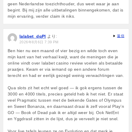
geen Nederlandse toezichthouder, dus weet waar je aan
begint. Bij mij zijn alle uitbetalingen binnengekomen, dat is
mijn ervaring, verder claim ik niks.
lalabet_dqPl
より:
返信
2026年8月6日 7:39 PM
Ben hier nu een maand of vier bezig en wilde toch even
mijn kant van het verhaal kwijt, want de meningen die je
online vindt over lalabet casino review voelen als betaalde
praatjes. Kwam er via iemand op een andere forum
terecht en had er eerlijk gezegd weinig verwachtingen van.
Qua slots zit het echt wel goed — ik gok ergens tussen de
3000 en 4000 titels, precies geteld heb ik het niet. Er staat
veel Pragmatic tussen met de bekende Gates of Olympus
en Sweet Bonanza, en daarnaast draai ik zelf vooral Play’n
GO — Book of Dead pak ik er altijd weer bij. Ook NetEnt
en Yggdrasil zitten in de lijst, dus je verveelt je niet snel.
Voor live tafels leunen ze op Evolution en dat merk je