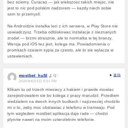
bez sciemy. Curacao — jak wiekszosc takich miejsc, nie
jest to nic pod polskim nadzorem — kazdy niech sobie
sam to przemysli.
Na Androidzie instalka leci z ich serwera, w Play Store nie
uswiadczysz. Trzeba odblokowac instalacje z nieznanych
zrodel — brzmi strasznie, ale to normalka w tej branzy.
Wersja pod iOS tez jest, kolega ma. Powiadomienia o
promkach czasem sypia za czesto, ale to sie wylacza w
ustawieniach.
mostbet_huSl
より:
返信
2026年8月6日 6:51 PM
Klikam tu od trzech miesiecy z hakiem i prawde mowiac
zarejestrowalem sie bo kolega z pracy marudzil. Przedtem
siedzialem na dwoch innych budkach i najczesciej chodzilo
mi o to, zeby moc obstawiac z telefonu w tramwaju. Pod
tym wzgledem mostbet aplikacja daje rade — chodzi
plynnie nawet na moim czteroletnim telefonie.