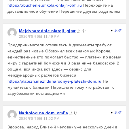
https://obuchenie.shkola-onlajn-obh.ru
Переходите на
дистанционное обучение Перешлите другим родителям
Mejdynarodnie plateji_gjmr
より:
返信
2026年8月6日 11:49 PM
Предприниматели отзовитесь А документы требуют
каждый раз новые Обзвонил всех знакомых Короче,
единственные кто помогает быстро — платежи по всему
миру с гарантией Комиссия в 3 раза ниже банковской В
общем, вся инфа вот здесь — сервис для
международных расчетов бизнеса
https://platezh.mezhdunarodnye-platezhi-dom.ru
Не
мучайтесь с банками Перешлите тому кто работает с
зарубежными поставщиками
Narkolog na dom_xmEa
より:
返信
2026年8月6日 11:02 PM
Здорова, народ Близкий человек уже несколько дней в