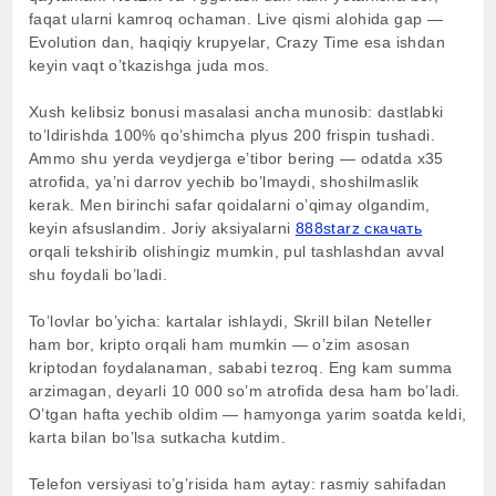
faqat ularni kamroq ochaman. Live qismi alohida gap —
Evolution dan, haqiqiy krupyelar, Crazy Time esa ishdan
keyin vaqt o’tkazishga juda mos.
Xush kelibsiz bonusi masalasi ancha munosib: dastlabki
to’ldirishda 100% qo’shimcha plyus 200 frispin tushadi.
Ammo shu yerda veydjerga e’tibor bering — odatda x35
atrofida, ya’ni darrov yechib bo’lmaydi, shoshilmaslik
kerak. Men birinchi safar qoidalarni o’qimay olgandim,
keyin afsuslandim. Joriy aksiyalarni
888starz скачать
orqali tekshirib olishingiz mumkin, pul tashlashdan avval
shu foydali bo’ladi.
To’lovlar bo’yicha: kartalar ishlaydi, Skrill bilan Neteller
ham bor, kripto orqali ham mumkin — o’zim asosan
kriptodan foydalanaman, sababi tezroq. Eng kam summa
arzimagan, deyarli 10 000 so’m atrofida desa ham bo’ladi.
O’tgan hafta yechib oldim — hamyonga yarim soatda keldi,
karta bilan bo’lsa sutkacha kutdim.
Telefon versiyasi to’g’risida ham aytay: rasmiy sahifadan