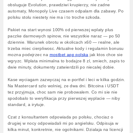
obsluguje Evolution, prawdziwi krupierzy, nie zadne
automaty, Monopoly Live czasem odpalam dla zabawy. Po
polsku stolu niestety nie ma i to troche szkoda.
Pakiet na start wynosi 100% od pierwszej wplaty plus
paczke darmowych spinow, nie wszystkie naraz — po 50
dziennie. Warunek obrotu w okolicach x60 — realne, ale
trzeba miec cierpliwosc. Aktualne kody i regulamin bonusu
mozna podejrzec na
mostbet app polska
jak ktos chce sie
wgryzc. Wplata minimalna to bodajze 8 zl, smiech, zapis to
dwie minuty, dokumenty zatwierdzili po niecalej dobie.
Kase wyciagam zazwyczaj na e-portfel i leci w kilka godzin.
Na Mastercard szlo wolniej, ze dwa dni. Bitcoina i USDT
tez przyjmuja, choc sam nie probowalem. Co mi sie nie
spodobalo to weryfikacja przy pierwszej wyplacie — niby
standard, a irytuje.
Czat z konsultantem odpowiada po polsku, chociaz o
drugiej w nocy odpowiadali mi po angielsku. Odpisuja w
kilka minut, konkretnie, nie ogolnikami. Dzialaja na licencji