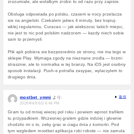
zrozumiale, ale wolalbym zrobic to od razu przy zapisie.
Obsluga odpowiada po polsku, czasem w nocy przelacza
sie na angielski. Czekalem jakies 4 minuty, bez kopiuj-
wklej regulaminu. Curacao — jak wiekszosc takich miejsc,
nie jest to nic pod polskim nadzorem — kazdy niech sobie
sam to przemysli.
Plik apk pobiera sie bezposrednio ze strony, nie ma tego w
sklepie Play. Wymaga zgody na nieznane zrodla — brzmi
strasznie, ale to normalka w tej branzy. Na iOS jest osobny
sposob instalacji. Push-e potrafia zasypac, wylaczylem to
drugiego dnia.
mostbet_ymmi
より:
返信
2026年8月6日 6:46 PM
Gram tu od mniej wiecej pol roku i powiem wprost trafilem
tu przypadkiem. Wczesniej gralem gdzie indziej i glownie
chodzilo mi o to, zeby grac w ciagu dnia z komorki. Pod
tym wzgledem mostbet aplikacja robi robote — nie zamula