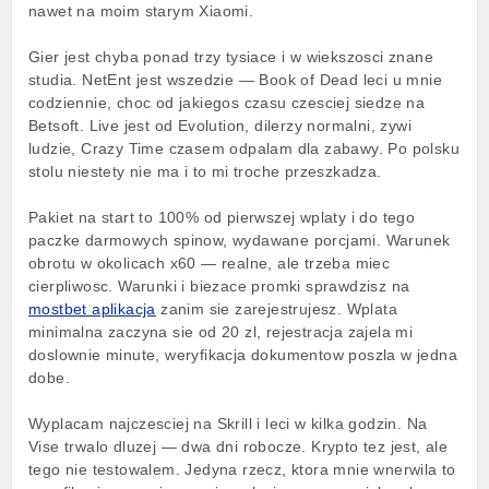
nawet na moim starym Xiaomi.
Gier jest chyba ponad trzy tysiace i w wiekszosci znane
studia. NetEnt jest wszedzie — Book of Dead leci u mnie
codziennie, choc od jakiegos czasu czesciej siedze na
Betsoft. Live jest od Evolution, dilerzy normalni, zywi
ludzie, Crazy Time czasem odpalam dla zabawy. Po polsku
stolu niestety nie ma i to mi troche przeszkadza.
Pakiet na start to 100% od pierwszej wplaty i do tego
paczke darmowych spinow, wydawane porcjami. Warunek
obrotu w okolicach x60 — realne, ale trzeba miec
cierpliwosc. Warunki i biezace promki sprawdzisz na
mostbet aplikacja
zanim sie zarejestrujesz. Wplata
minimalna zaczyna sie od 20 zl, rejestracja zajela mi
doslownie minute, weryfikacja dokumentow poszla w jedna
dobe.
Wyplacam najczesciej na Skrill i leci w kilka godzin. Na
Vise trwalo dluzej — dwa dni robocze. Krypto tez jest, ale
tego nie testowalem. Jedyna rzecz, ktora mnie wnerwila to