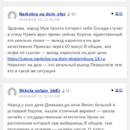
Narkolog na dom_vfpr
より:
返信
2026年8月7日 12:50 AM
Здорова, народ Муж просто потерял себя Соседи стучат
в стену Нужен врач прямо сейчас Короче, единственный
кто реально помог — выезд нарколога на дом
качественно Приехал через 40 минут В общем, вся
инфа по ссылке — выезд нарколога на дом цена
https://czena.narkolog-na-dom-ekaterinburg-14.ru
Нарколог на дом — это реальный выход Перешлите тем
кто в такой же ситуации
Shkola onlain_hbEr
より:
返信
2026年8月7日 12:01 AM
Народ у кого дети Домашка до ночи Вечно больной и
уставший Короче, нашли отличный вариант — школа
онлайн с государственным аттестатом Уроки по
расписанию который сам выбираешь В общем, там
программа и условия — онлайн школа 11 класс