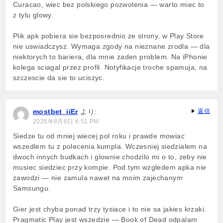
Curacao, wiec bez polskiego pozwolenia — warto miec to
z tylu glowy.
Plik apk pobiera sie bezposrednio ze strony, w Play Store
nie uswiadczysz. Wymaga zgody na nieznane zrodla — dla
niektorych to bariera, dla mnie zaden problem. Na iPhonie
kolega sciagal przez profil. Notyfikacje troche spamuja, na
szczescie da sie to uciszyc.
mostbet_iiEr
より:
返信
2026年8月6日 6:51 PM
Siedze tu od mniej wiecej pol roku i prawde mowiac
wszedlem tu z polecenia kumpla. Wczesniej siedzialem na
dwoch innych budkach i glownie chodzilo mi o to, zeby nie
musiec siedziec przy kompie. Pod tym wzgledem apka nie
zawodzi — nie zamula nawet na moim zajechanym
Samsungu.
Gier jest chyba ponad trzy tysiace i to nie sa jakies krzaki.
Pragmatic Play jest wszedzie — Book of Dead odpalam