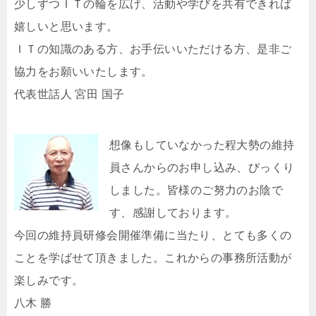
少しずつＩＴの輪を広げ、活動や学びを共有できれば
嬉しいと思います。
ＩＴの知識のある方、お手伝いいただける方、是非ご
協力をお願いいたします。
代表世話人 宮田 国子
想像もしていなかった程大勢の維持
員さんからのお申し込み、びっくり
しました。皆様のご努力のお陰で
す、感謝しております。
今回の維持員研修会開催準備に当たり、とても多くの
ことを学ばせて頂きました。これからの事務所活動が
楽しみです。
八木 勝