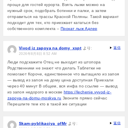
проще для гостей курорта. Взять лыжи можно на
нужный срок, подобрать ботинки и палки, а затем
отправиться на трассы Красной Поляны. Такой вариант
подходит для тех, кто приезжает кататься без
собственного комплекта –
Прокат лыж Адлер
Vivod iz zapoya na domy_xspt
より:
返信
2026年8月8日 8:52 AM
Люди подскажите Отец не выходит из штопора
Родственники не знают что делать Таблетки не
помогают Короче, единственное что вытащило из запоя
— вывод из запоя на дому цена доступная Приехали
через 40 минут В общем, вся инфа по ссылке — вывод
из запоя недорого в москве
https://lechenie.vyvod-iz-
zapoya-na-domu-moskva.ru
Звоните прямо сейчас
Перешлите тем кто в такой же ситуации
Skam-pyblikaciya_pfMr
より:
返信