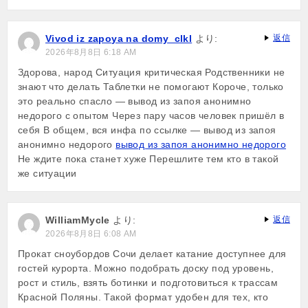
Vivod iz zapoya na domy_clkl
より:
返信
2026年8月8日 6:18 AM
Здорова, народ Ситуация критическая Родственники не
знают что делать Таблетки не помогают Короче, только
это реально спасло — вывод из запоя анонимно
недорого с опытом Через пару часов человек пришёл в
себя В общем, вся инфа по ссылке — вывод из запоя
анонимно недорого
вывод из запоя анонимно недорого
Не ждите пока станет хуже Перешлите тем кто в такой
же ситуации
WilliamMycle
より:
返信
2026年8月8日 6:08 AM
Прокат сноубордов Сочи делает катание доступнее для
гостей курорта. Можно подобрать доску под уровень,
рост и стиль, взять ботинки и подготовиться к трассам
Красной Поляны. Такой формат удобен для тех, кто