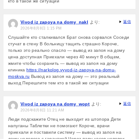
кто в такой же ситуации
Vivod iz zapoya na domy_nakl
より:
返信
2026年8月8日 1:15 PM
Слушайте кто сталкивался Брат снова сорвался Соседи
стучат в стену В больницу тащить страшно Короче,
только это реально спасло — вывод из запоя на дому
цена доступная Приехали через 40 минут В общем,
жмите чтобы сохранить — вывод из запоя на дому
клиника
https://narkolog.vyvod-iz-zapoya-na-domu-
moskva.ru
Вывод из запоя на дому — это реальный
выход Перешлите тем кто в такой же ситуации
Vivod iz zapoya na domy_wopt
より:
返信
2026年8月8日 11:21 AM
Люди подскажите Отец не выходит из штопора Дети
напуганы Таблетки не помогают Короче, врачи
приехали и поставили систему — вывод из запоя на
дому недорого с гарантией Через пару часов человек