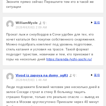
Звоните прямо сейчас Перешлите тем кто в такой же
ситуации
WilliamMycle
より:
返信
2026年8月8日 2:09 AM
Прокат лыж и сноубордов в Сочи удобен для тех, кто
хочет кататься без покупки собственного снаряжения.
Можно подобрать комплект под уровень подготовки,
стиль катания и условия на трассе. Такой формат
подходит туристам, новичкам и тем, кто приезжает в
горы на несколько дней
https://arenda-lyzhi-sochi.ru/
Vivod iz zapoya na domy_sgKt
より:
返信
2026年8月8日 1:48 AM
Люди подскажите Близкий человек уже несколько дней в
запое Соседи стучат в стену В больницу тащить
страшно Короче, только это реально спасло — вывод из
запоя в Москве круглосуточно Приехали через 40 минут