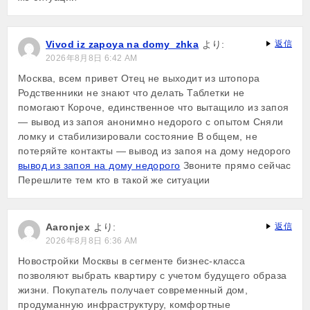
Vivod iz zapoya na domy_zhka
より:
返信
2026年8月8日 6:42 AM
Москва, всем привет Отец не выходит из штопора
Родственники не знают что делать Таблетки не
помогают Короче, единственное что вытащило из запоя
— вывод из запоя анонимно недорого с опытом Сняли
ломку и стабилизировали состояние В общем, не
потеряйте контакты — вывод из запоя на дому недорого
вывод из запоя на дому недорого
Звоните прямо сейчас
Перешлите тем кто в такой же ситуации
Aaronjex
より:
返信
2026年8月8日 6:36 AM
Новостройки Москвы в сегменте бизнес-класса
позволяют выбрать квартиру с учетом будущего образа
жизни. Покупатель получает современный дом,
продуманную инфраструктуру, комфортные