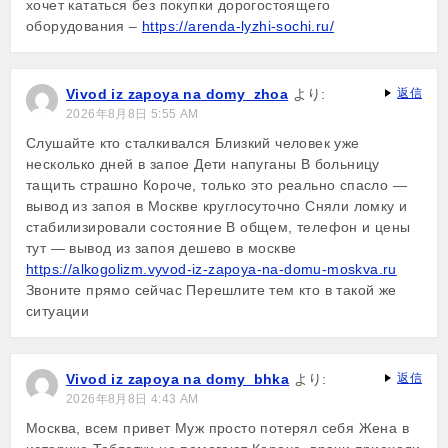
хочет кататься без покупки дорогостоящего
оборудования –
https://arenda-lyzhi-sochi.ru/
Vivod iz zapoya na domy_zhoa
より:
返信
2026年8月8日 5:55 AM
Слушайте кто сталкивался Близкий человек уже
несколько дней в запое Дети напуганы В больницу
тащить страшно Короче, только это реально спасло —
вывод из запоя в Москве круглосуточно Сняли ломку и
стабилизировали состояние В общем, телефон и цены
тут — вывод из запоя дешево в москве
https://alkogolizm.vyvod-iz-zapoya-na-domu-moskva.ru
Звоните прямо сейчас Перешлите тем кто в такой же
ситуации
Vivod iz zapoya na domy_bhka
より:
返信
2026年8月8日 4:43 AM
Москва, всем привет Муж просто потерял себя Жена в