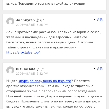
выход Перешлите тем кто в такой же ситуации
Johnnyrep
より:
返信
2026年8月8日 5:35 PM
Архив эротических рассказов. Горячие истории о сексе,
желании и наслаждении для взрослых. Читайте
бесплатно, новые рассказы каждый день. Откройте
тайны страсти, фантазии и яркие эмоции
https://eroxtales.top/
ruzumFlala
より:
返信
2026年8月8日 5:32 PM
Ищете
квартира посуточно на пхукете
? Посетите
apartmentsphuket.com – там вы найдете тщательно
отобранное жильё с персональным сопровождением.
При необходимости подберём вариант под ваши даты и
бюджет. Примените фильтр по интересующим датам, и
вы увидите апартаменты, виллы, кондо на острове с