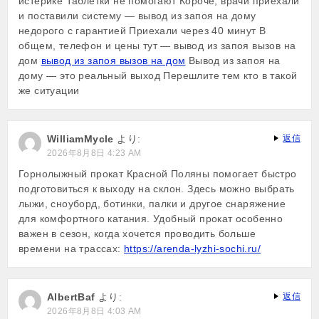
истерике Таблетки не помогают Короче, врачи приехали
и поставили систему — вывод из запоя на дому
недорого с гарантией Приехали через 40 минут В
общем, телефон и цены тут — вывод из запоя вызов на
дом
вывод из запоя вызов на дом
Вывод из запоя на
дому — это реальный выход Перешлите тем кто в такой
же ситуации
WilliamMycle
より:
返信
2026年8月8日 4:23 AM
Горнолыжный прокат Красной Поляны помогает быстро
подготовиться к выходу на склон. Здесь можно выбрать
лыжи, сноуборд, ботинки, палки и другое снаряжение
для комфортного катания. Удобный прокат особенно
важен в сезон, когда хочется проводить больше
времени на трассах:
https://arenda-lyzhi-sochi.ru/
AlbertBaf
より:
返信
2026年8月8日 4:03 AM