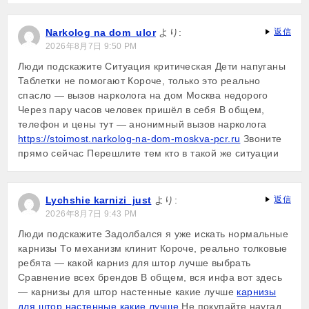
Narkolog na dom_ulor
より:
返信
2026年8月7日 9:50 PM
Люди подскажите Ситуация критическая Дети напуганы
Таблетки не помогают Короче, только это реально
спасло — вызов нарколога на дом Москва недорого
Через пару часов человек пришёл в себя В общем,
телефон и цены тут — анонимный вызов нарколога
https://stoimost.narkolog-na-dom-moskva-pcr.ru
Звоните
прямо сейчас Перешлите тем кто в такой же ситуации
Lychshie karnizi_just
より:
返信
2026年8月7日 9:43 PM
Люди подскажите Задолбался я уже искать нормальные
карнизы То механизм клинит Короче, реально толковые
ребята — какой карниз для штор лучше выбрать
Сравнение всех брендов В общем, вся инфа вот здесь
— карнизы для штор настенные какие лучше
карнизы
для штор настенные какие лучше
Не покупайте наугад