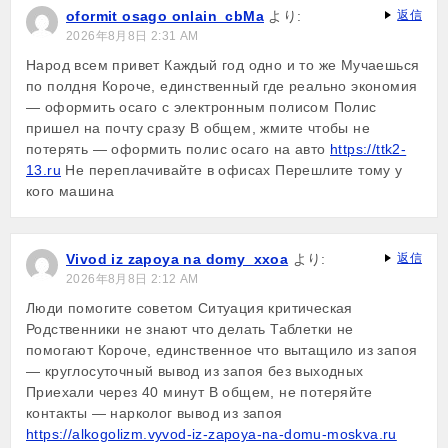
oformit osago onlain_cbMa
より:
返信
2026年8月8日 2:31 AM
Народ всем привет Каждый год одно и то же Мучаешься
по полдня Короче, единственный где реально экономия
— оформить осаго с электронным полисом Полис
пришел на почту сразу В общем, жмите чтобы не
потерять — оформить полис осаго на авто
https://ttk2-
13.ru
Не переплачивайте в офисах Перешлите тому у
кого машина
Vivod iz zapoya na domy_xxoa
より:
返信
2026年8月8日 2:12 AM
Люди помогите советом Ситуация критическая
Родственники не знают что делать Таблетки не
помогают Короче, единственное что вытащило из запоя
— круглосуточный вывод из запоя без выходных
Приехали через 40 минут В общем, не потеряйте
контакты — нарколог вывод из запоя
https://alkogolizm.vyvod-iz-zapoya-na-domu-moskva.ru