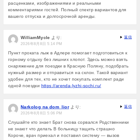
расценками, изображениями и реальными
комментариями гостей. Полный спектр вариантов для
вашего отпуска и долгосрочной аренды.
WilliamMycle
より:
返信
2026年8月8日 5:14 PM
Пункт проката лыж в Адлере помогает подготовиться к
горному отдыху без лишних хлопот. Здесь можно взять
снаряжение для поездки в Красную Поляну, подобрать
нужный размер и отправиться на склон. Такой вариант
удобен для тех, кто не хочет покупать комплект ради
одной поездки
https://arenda-lyzhi-sochi.ru/
Narkolog na dom_lior
より:
返信
2026年8月8日 5:06 PM
Слушайте кто знает Брат снова сорвался Родственники
не знают что делать В больницу тащить страшно
Короче, врач приехал и поставил систему — вызов