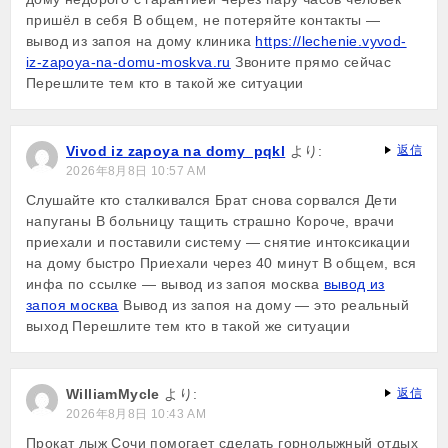
пришёл в себя В общем, не потеряйте контакты —
вывод из запоя на дому клиника
https://lechenie.vyvod-
iz-zapoya-na-domu-moskva.ru
Звоните прямо сейчас
Перешлите тем кто в такой же ситуации
Vivod iz zapoya na domy_pqkl
より:
返信
2026年8月8日 10:57 AM
Слушайте кто сталкивался Брат снова сорвался Дети
напуганы В больницу тащить страшно Короче, врачи
приехали и поставили систему — снятие интоксикации
на дому быстро Приехали через 40 минут В общем, вся
инфа по ссылке — вывод из запоя москва
вывод из
запоя москва
Вывод из запоя на дому — это реальный
выход Перешлите тем кто в такой же ситуации
WilliamMycle
より:
返信
2026年8月8日 10:43 AM
Прокат лыж Сочи помогает сделать горнолыжный отдых