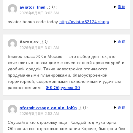
aviator_lmel
より:
返信
2026年8月8日 3:02 AM
aviator bonus code today
http://aviator52124.shop/
Aaronjex
より:
返信
2026年8月8日 3:01 AM
Бизнес-класс ЖК в Москве — это выбор для тех, кто
хочет жить в новом доме с качественной архитектурой и
удобной средой. Такие новостройки отличаются
продуманными планировками, благоустроенной
территорией, современными технологиями и удачным
расположением –
ЖК Обручева 30
oformit osago onlain_loKn
より:
返信
2026年8月8日 2:53 AM
Слушайте кто страховку ищет Каждый год мука одна
Обзвонил все страховые компании Короче, быстро и без