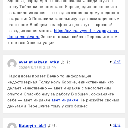
Здорова, народ Брат снова сорвался Соседи стучат в
стену Таблетки не помогают Короче, единственное что
вытащило из запоя — вывод из запоя на дому недорого
с гарантией Поставили капельницу с детоксикационным
раствором В общем, телефон и цены тут — срочный
вывод из запоя москва
https://czena.vyvod-iz-zapoya-na-
domu-moskva.ru
Звоните прямо сейчас Перешлите тем
кто в такой же ситуации
avet mirakyan_vtKn
より:
返信
2026年8月8日 3:18 PM
Народ всем привет Вечно то информация
недостоверная Толку ноль Короче, единственный кто
делает качественно — авет миракян с многолетним
опытом Спасибо ему за работу В общем, сохраняйте
себе — авет миракян
авет миракян
Не рискуйте своими
деньгами Перешлите тому у кого бизнес
Bateryin_bb4
より:
返信