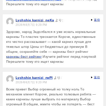
Перешлите тому кто ищет карнизы
Lychshie karnizi_neKa
より:
返信
2026年8月7日 9:29 PM
Здорово, народ Задолбался я уже искать нормальные
карнизы То пластик трескается Короче, единственные
кто честно рассказывает — какой карниз лучше для
тяжелых штор Цены от бюджетных до премиум В
общем, сохраняйте себе — карнизы бест рейтинг
карнизы бест рейтинг
Изучите рейтинг перед покупкой
Перешлите тому кто ищет карнизы
Lychshie karnizi_rwPl
より:
返信
2026年8月7日 9:20 PM
Всем привет Выбор огромный но толку ноль То
механизм клинит Короче, реально толковые ребята —
какие карнизы лучше выбрать по материалу Выбор
огромный В общем, жмите чтобы не потерять — бест