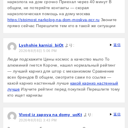
нарколога на дом срочно Приехал через 40 минут В
общем, не потеряйте контакты — скорая
наркологическая помощь на дому москва
https://stoimost.narkolog-na-dom-moskva-pcr.ru
Звоните
прямо сейчас Перешлите тем кто в такой же ситуации
Lychshie karnizi_biOt
より:
返信
2026年8月8日 5:06 PM
Люди подскажите Цены космос а качество мыло То
алюминий гнется Короче, нашел нормальный рейтинг
— лучший карниз для штор с механизмом Сравнение
всех брендов В общем, смотрите сами по ссылке —
какой карниз настенный лучше
какой карниз настенный
лучше
Изучите рейтинг перед покупкой Перешлите тому
кто ищет карнизы
Vivod iz zapoya na domy_ucKt
より:
返信
2026年8月8日 3:43 PM