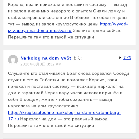
Короче, врачи приехали и поставили систему — вывод
из запоя анонимно недорого с опытом Сняли ломку и
стабилизировали состояние В общем, телефон и цены
тут — вывод из запоя круглосуточно цены
https://vyvod-
iz-zapoya-na-domu-moskva.ru
Звоните прямо сейчас
Перешлите тем кто в такой же ситуации
Narkolog na dom_vvSt
より:
返信
2026年8月8日 3:32 AM
Слушайте кто сталкивался Брат снова сорвался Соседи
стучат в стену Таблетки не помогают Короче, врач
приехал и поставил систему — психиатр нарколог на
дом с гарантией Через пару часов человек пришёл в
себя В общем, жмите чтобы сохранить — выезд
нарколога на дом круглосуточно
https://kruglosutochno.narkolog-na-dom-ekaterinburg-
17.ru
Нарколог на дом — это реальный выход
Перешлите тем кто в такой же ситуации