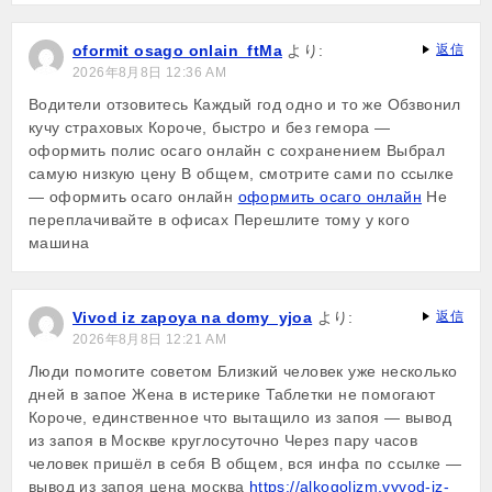
oformit osago onlain_ftMa
より:
返信
2026年8月8日 12:36 AM
Водители отзовитесь Каждый год одно и то же Обзвонил
кучу страховых Короче, быстро и без гемора —
оформить полис осаго онлайн с сохранением Выбрал
самую низкую цену В общем, смотрите сами по ссылке
— оформить осаго онлайн
оформить осаго онлайн
Не
переплачивайте в офисах Перешлите тому у кого
машина
Vivod iz zapoya na domy_yjoa
より:
返信
2026年8月8日 12:21 AM
Люди помогите советом Близкий человек уже несколько
дней в запое Жена в истерике Таблетки не помогают
Короче, единственное что вытащило из запоя — вывод
из запоя в Москве круглосуточно Через пару часов
человек пришёл в себя В общем, вся инфа по ссылке —
вывод из запоя цена москва
https://alkogolizm.vyvod-iz-