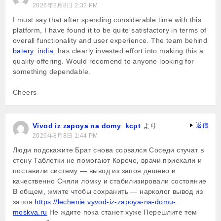
2026年8月8日 2:32 PM
I must say that after spending considerable time with this
platform, I have found it to be quite satisfactory in terms of
overall functionality and user experience. The team behind
batery. india.
has clearly invested effort into making this a
quality offering. Would recomend to anyone looking for
something dependable.
Cheers
Vivod iz zapoya na domy_kcpt
より:
返信
2026年8月8日 1:44 PM
Люди подскажите Брат снова сорвался Соседи стучат в
стену Таблетки не помогают Короче, врачи приехали и
поставили систему — вывод из запоя дешево и
качественно Сняли ломку и стабилизировали состояние
В общем, жмите чтобы сохранить — нарколог вывод из
запоя
https://lechenie.vyvod-iz-zapoya-na-domu-
moskva.ru
Не ждите пока станет хуже Перешлите тем