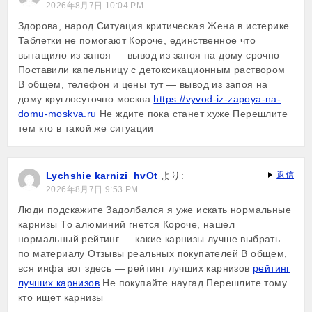
2026年8月7日 10:04 PM
Здорова, народ Ситуация критическая Жена в истерике
Таблетки не помогают Короче, единственное что
вытащило из запоя — вывод из запоя на дому срочно
Поставили капельницу с детоксикационным раствором
В общем, телефон и цены тут — вывод из запоя на
дому круглосуточно москва
https://vyvod-iz-zapoya-na-
domu-moskva.ru
Не ждите пока станет хуже Перешлите
тем кто в такой же ситуации
Lychshie karnizi_hvOt
より:
返信
2026年8月7日 9:53 PM
Люди подскажите Задолбался я уже искать нормальные
карнизы То алюминий гнется Короче, нашел
нормальный рейтинг — какие карнизы лучше выбрать
по материалу Отзывы реальных покупателей В общем,
вся инфа вот здесь — рейтинг лучших карнизов
рейтинг
лучших карнизов
Не покупайте наугад Перешлите тому
кто ищет карнизы