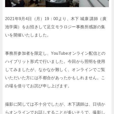
2021年9月4日（月）19：00より、木下 城康 講師（廣
池学園）をお招きして足立モラロジー事務所感謝の集
いを開催いたしました。
事務所参加者を限定し、YouTubeオンライン配信との
ハイブリット形式で行いました。今回から照明を使用
してみましたが、なかなか難しく、オンラインでご覧
いただいた方には不都合があったかもしれません。こ
の場を借りてお詫び申し上げます。
撮影に関しては不十分でしたが、木下講師は、日頃か
らオンラインでお話しすることが多いそうで、撮影し