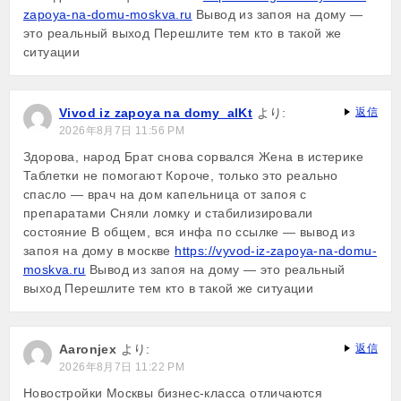
zapoya-na-domu-moskva.ru
Вывод из запоя на дому —
это реальный выход Перешлите тем кто в такой же
ситуации
Vivod iz zapoya na domy_alKt
より:
返信
2026年8月7日 11:56 PM
Здорова, народ Брат снова сорвался Жена в истерике
Таблетки не помогают Короче, только это реально
спасло — врач на дом капельница от запоя с
препаратами Сняли ломку и стабилизировали
состояние В общем, вся инфа по ссылке — вывод из
запоя на дому в москве
https://vyvod-iz-zapoya-na-domu-
moskva.ru
Вывод из запоя на дому — это реальный
выход Перешлите тем кто в такой же ситуации
Aaronjex
より:
返信
2026年8月7日 11:22 PM
Новостройки Москвы бизнес-класса отличаются