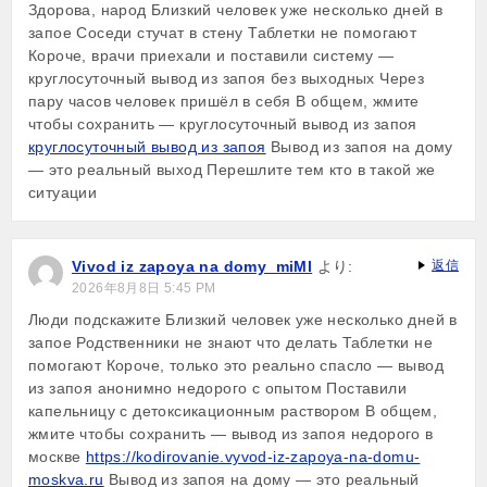
Здорова, народ Близкий человек уже несколько дней в
запое Соседи стучат в стену Таблетки не помогают
Короче, врачи приехали и поставили систему —
круглосуточный вывод из запоя без выходных Через
пару часов человек пришёл в себя В общем, жмите
чтобы сохранить — круглосуточный вывод из запоя
круглосуточный вывод из запоя
Вывод из запоя на дому
— это реальный выход Перешлите тем кто в такой же
ситуации
Vivod iz zapoya na domy_miMl
より:
返信
2026年8月8日 5:45 PM
Люди подскажите Близкий человек уже несколько дней в
запое Родственники не знают что делать Таблетки не
помогают Короче, только это реально спасло — вывод
из запоя анонимно недорого с опытом Поставили
капельницу с детоксикационным раствором В общем,
жмите чтобы сохранить — вывод из запоя недорого в
москве
https://kodirovanie.vyvod-iz-zapoya-na-domu-
moskva.ru
Вывод из запоя на дому — это реальный