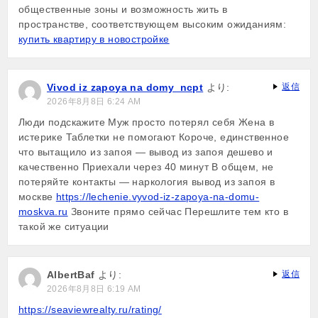
общественные зоны и возможность жить в
пространстве, соответствующем высоким ожиданиям:
купить квартиру в новостройке
Vivod iz zapoya na domy_ncpt
より:
返信
2026年8月8日 6:24 AM
Люди подскажите Муж просто потерял себя Жена в
истерике Таблетки не помогают Короче, единственное
что вытащило из запоя — вывод из запоя дешево и
качественно Приехали через 40 минут В общем, не
потеряйте контакты — наркология вывод из запоя в
москве
https://lechenie.vyvod-iz-zapoya-na-domu-
moskva.ru
Звоните прямо сейчас Перешлите тем кто в
такой же ситуации
AlbertBaf
より:
返信
2026年8月8日 6:19 AM
https://seaviewrealty.ru/rating/