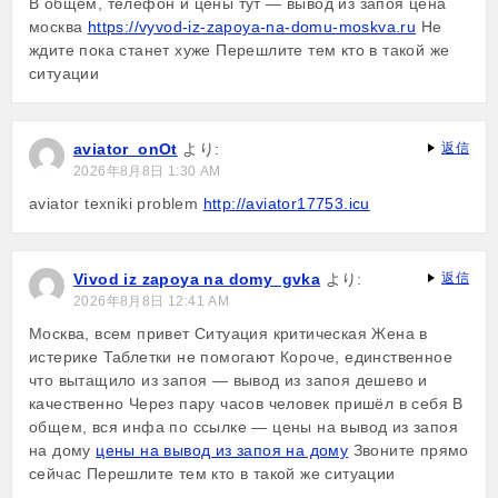
В общем, телефон и цены тут — вывод из запоя цена
москва
https://vyvod-iz-zapoya-na-domu-moskva.ru
Не
ждите пока станет хуже Перешлите тем кто в такой же
ситуации
aviator_onOt
より:
返信
2026年8月8日 1:30 AM
aviator texniki problem
http://aviator17753.icu
Vivod iz zapoya na domy_gvka
より:
返信
2026年8月8日 12:41 AM
Москва, всем привет Ситуация критическая Жена в
истерике Таблетки не помогают Короче, единственное
что вытащило из запоя — вывод из запоя дешево и
качественно Через пару часов человек пришёл в себя В
общем, вся инфа по ссылке — цены на вывод из запоя
на дому
цены на вывод из запоя на дому
Звоните прямо
сейчас Перешлите тем кто в такой же ситуации