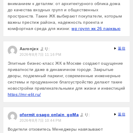
вниманием к деталям: от архитектурного облика дома
до качества входных групп и общественных
пространств. Такие ЖК выбирают покупатели, которым
важны престиж района, надежность проекта и
комфортная среда для жизни:
мр групп жк 26 парквью
Aaronjex
より:
返信
2026年8月7日 11:16 PM
Элитные бизнес-класс ЖК в Москве создают ощущение
приватности даже в динамичном городе. Закрытые
дворы, подземный паркинг, современные инженерные
системы и продуманное благоустройство делают такие
новостройки привлекательными для жизни и инвестиций
https://mr-elit.ru/
oformit osago onlain_goMa
より:
返信
2026年8月7日 10:44 PM
Водители отзовитесь Менеджеры навязывают