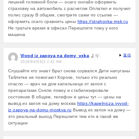
лишней головной боли — осаго онлайн оформить
страховку на автомобиль с расчетом Оплатил и получил
полис сразу В общем, смотрите сами по ссылке —
оформить осаго сравнить цены
https://strahovka-msk.ru
Не тратьте время в офисах Перешлите тому у кого
машина
Vivod iz zapoya na domy_vxka
より:
返信
2026年8月8日 2:42 AM
Слушайте кто знает Брат снова сорвался Дети напуганы
Таблетки не помогают Короче, только это реально
спасло — врач на дом капельница от запоя с
препаратами Сняли ломку и стабилизировали
состояние В общем, телефон и цены тут — цены на
вывод из запоя на дому москва
https://kapelnicza.vyvod-
iz-zapoya-na-domu-moskva.ru
Вывод из запоя на дому —
это реальный выход Перешлите тем кто в такой же
ситуации