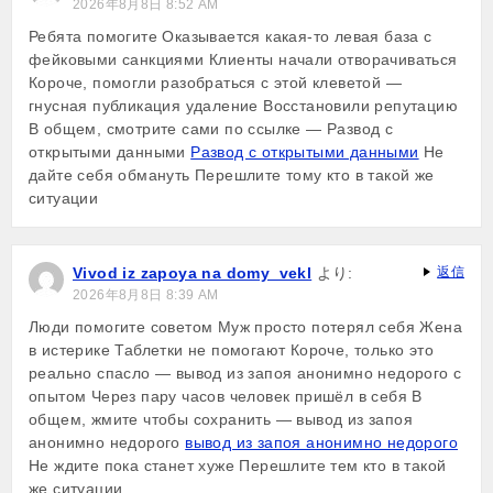
2026年8月8日 8:52 AM
Ребята помогите Оказывается какая-то левая база с
фейковыми санкциями Клиенты начали отворачиваться
Короче, помогли разобраться с этой клеветой —
гнусная публикация удаление Восстановили репутацию
В общем, смотрите сами по ссылке — Развод с
открытыми данными
Развод с открытыми данными
Не
дайте себя обмануть Перешлите тому кто в такой же
ситуации
Vivod iz zapoya na domy_vekl
より:
返信
2026年8月8日 8:39 AM
Люди помогите советом Муж просто потерял себя Жена
в истерике Таблетки не помогают Короче, только это
реально спасло — вывод из запоя анонимно недорого с
опытом Через пару часов человек пришёл в себя В
общем, жмите чтобы сохранить — вывод из запоя
анонимно недорого
вывод из запоя анонимно недорого
Не ждите пока станет хуже Перешлите тем кто в такой
же ситуации