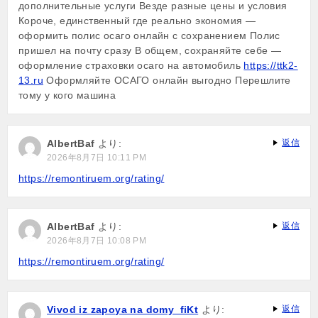
дополнительные услуги Везде разные цены и условия
Короче, единственный где реально экономия —
оформить полис осаго онлайн с сохранением Полис
пришел на почту сразу В общем, сохраняйте себе —
оформление страховки осаго на автомобиль
https://ttk2-
13.ru
Оформляйте ОСАГО онлайн выгодно Перешлите
тому у кого машина
AlbertBaf
より:
返信
2026年8月7日 10:11 PM
https://remontiruem.org/rating/
AlbertBaf
より:
返信
2026年8月7日 10:08 PM
https://remontiruem.org/rating/
Vivod iz zapoya na domy_fiKt
より:
返信