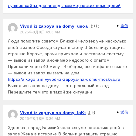
лучшие сайты для аренды коммерческих помещений
Vivod iz zapoya na domy_usoa
より:
返信
2026年8月8日 4:03 AM
Люди помогите советом Близкий человек уже несколько
дней в запое Соседи стучат в стену В больницу тащить
страшно Короче, врачи приехали и поставили систему
— вывод из запоя анонимно недорого с опытом
Приехали через 40 минут В общем, вся инфа по ссылке
— вывод из запоя вызвать на дом
https://alkogolizm.vyvod-iz-zapoya-na-domu-moskva.ru
Вывод из запоя на дому — это реальный выход
Перешлите тем кто в такой же ситуации
Vivod iz zapoya na domy_loKt
より:
返信
2026年8月8日 3:36 AM
Здорова, народ Близкий человек уже несколько дней в
запое Жена в истерике В больницу тащить страшно