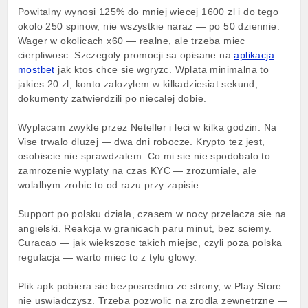
Powitalny wynosi 125% do mniej wiecej 1600 zl i do tego
okolo 250 spinow, nie wszystkie naraz — po 50 dziennie.
Wager w okolicach x60 — realne, ale trzeba miec
cierpliwosc. Szczegoly promocji sa opisane na
aplikacja
mostbet
jak ktos chce sie wgryzc. Wplata minimalna to
jakies 20 zl, konto zalozylem w kilkadziesiat sekund,
dokumenty zatwierdzili po niecalej dobie.
Wyplacam zwykle przez Neteller i leci w kilka godzin. Na
Vise trwalo dluzej — dwa dni robocze. Krypto tez jest,
osobiscie nie sprawdzalem. Co mi sie nie spodobalo to
zamrozenie wyplaty na czas KYC — zrozumiale, ale
wolalbym zrobic to od razu przy zapisie.
Support po polsku dziala, czasem w nocy przelacza sie na
angielski. Reakcja w granicach paru minut, bez sciemy.
Curacao — jak wiekszosc takich miejsc, czyli poza polska
regulacja — warto miec to z tylu glowy.
Plik apk pobiera sie bezposrednio ze strony, w Play Store
nie uswiadczysz. Trzeba pozwolic na zrodla zewnetrzne —