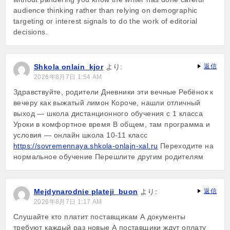
audience thinking rather than relying on demographic
targeting or interest signals to do the work of editorial
decisions.
Shkola onlain_kjor
より:
返信
2026年8月7日 1:54 AM
Здравствуйте, родители Дневники эти вечные Ребёнок к
вечеру как выжатый лимон Короче, нашли отличный
выход — школа дистанционного обучения с 1 класса
Уроки в комфортное время В общем, там программа и
условия — онлайн школа 10-11 класс
https://sovremennaya.shkola-onlajn-xal.ru
Переходите на
нормальное обучение Перешлите другим родителям
Mejdynarodnie plateji_buon
より:
返信
2026年8月7日 1:17 AM
Слушайте кто платит поставщикам А документы
требуют каждый раз новые А поставщики ждут оплату