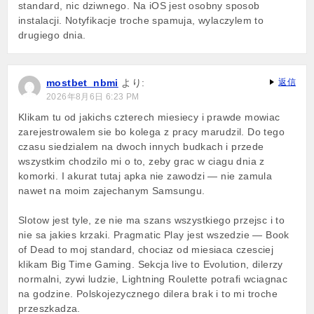
standard, nic dziwnego. Na iOS jest osobny sposob
instalacji. Notyfikacje troche spamuja, wylaczylem to
drugiego dnia.
mostbet_nbmi
より:
返信
2026年8月6日 6:23 PM
Klikam tu od jakichs czterech miesiecy i prawde mowiac
zarejestrowalem sie bo kolega z pracy marudzil. Do tego
czasu siedzialem na dwoch innych budkach i przede
wszystkim chodzilo mi o to, zeby grac w ciagu dnia z
komorki. I akurat tutaj apka nie zawodzi — nie zamula
nawet na moim zajechanym Samsungu.
Slotow jest tyle, ze nie ma szans wszystkiego przejsc i to
nie sa jakies krzaki. Pragmatic Play jest wszedzie — Book
of Dead to moj standard, chociaz od miesiaca czesciej
klikam Big Time Gaming. Sekcja live to Evolution, dilerzy
normalni, zywi ludzie, Lightning Roulette potrafi wciagnac
na godzine. Polskojezycznego dilera brak i to mi troche
przeszkadza.