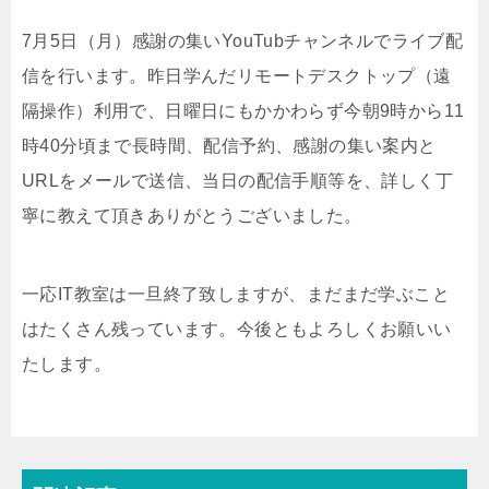
7月5日（月）感謝の集いYouTubチャンネルでライブ配
信を行います。昨日学んだリモートデスクトップ（遠
隔操作）利用で、日曜日にもかかわらず今朝9時から11
時40分頃まで長時間、配信予約、感謝の集い案内と
URLをメールで送信、当日の配信手順等を、詳しく丁
寧に教えて頂きありがとうございました。
一応IT教室は一旦終了致しますが、まだまだ学ぶこと
はたくさん残っています。今後ともよろしくお願いい
たします。