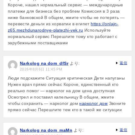
Короче, нашел нормальный сервис — международные
платежи для бизнеса без проблем Комиссия в 3 раза
ниже банковской В общем, жмите чтобы не потерять —
перевести деньги из хорватии в египет
https://onlajn-
z65.mezhdunarodnye-platezhi-vek.ru
Используйте
нормальный сервис Перешлите тому кто работает с
зарубежными поставщиками
Narkolog na dom_dfSr
より:
返信
2026年8月6日 11:45 PM
Люди подскажите Ситуация критическая Дети напуганы
Нужен врач прямо сейчас Короче, единственный кто
реально помог — нарколог на дом цена доступная
Осмотрел и поставил капельницу В общем, жмите
чтобы сохранить — нарколог дом
нарколог дом
Звоните
прямо сейчас Перешлите тем кто в такой же ситуации
Narkolog na dom_maMn
より:
返信