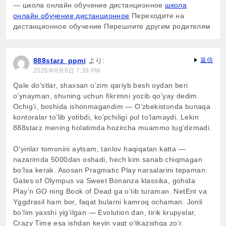
— школа онлайн обучение дистанционное
школа
онлайн обучение дистанционное
Переходите на
дистанционное обучение Перешлите другим родителям
888starz_ppmi
より:
返信
2026年8月6日 7:39 PM
Qale do’stlar, shaxsan o’zim qariyb besh oydan beri
o’ynayman, shuning uchun fikrimni yozib qo’yay dedim.
Ochig’i, boshida ishonmagandim — O’zbekistonda bunaqa
kontoralar to’lib yotibdi, ko’pchiligi pul to’lamaydi. Lekin
888starz mening holatimda hozircha muammo tug’dirmadi.
O’yinlar tomonini aytsam, tanlov haqiqatan katta —
nazarimda 5000dan oshadi, hech kim sanab chiqmagan
bo’lsa kerak. Asosan Pragmatic Play narsalarini tepaman:
Gates of Olympus va Sweet Bonanza klassika, gohida
Play’n GO ning Book of Dead ga o’tib turaman. NetEnt va
Yggdrasil ham bor, faqat bularni kamroq ochaman. Jonli
bo’lim yaxshi yig’ilgan — Evolution dan, tirik krupyelar,
Crazy Time esa ishdan keyin vaqt o’tkazishga zo’r.