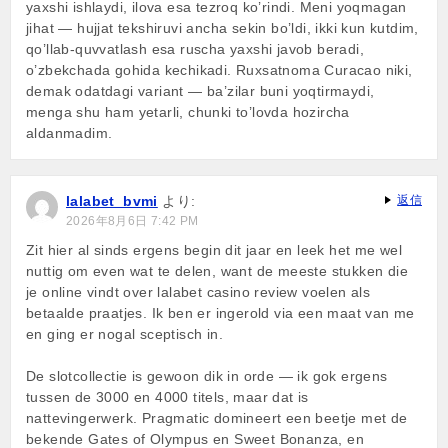
yaxshi ishlaydi, ilova esa tezroq ko’rindi. Meni yoqmagan
jihat — hujjat tekshiruvi ancha sekin bo’ldi, ikki kun kutdim,
qo’llab-quvvatlash esa ruscha yaxshi javob beradi,
o’zbekchada gohida kechikadi. Ruxsatnoma Curacao niki,
demak odatdagi variant — ba’zilar buni yoqtirmaydi,
menga shu ham yetarli, chunki to’lovda hozircha
aldanmadim.
lalabet_bvmi
より:
返信
2026年8月6日 7:42 PM
Zit hier al sinds ergens begin dit jaar en leek het me wel
nuttig om even wat te delen, want de meeste stukken die
je online vindt over lalabet casino review voelen als
betaalde praatjes. Ik ben er ingerold via een maat van me
en ging er nogal sceptisch in.
De slotcollectie is gewoon dik in orde — ik gok ergens
tussen de 3000 en 4000 titels, maar dat is
nattevingerwerk. Pragmatic domineert een beetje met de
bekende Gates of Olympus en Sweet Bonanza, en