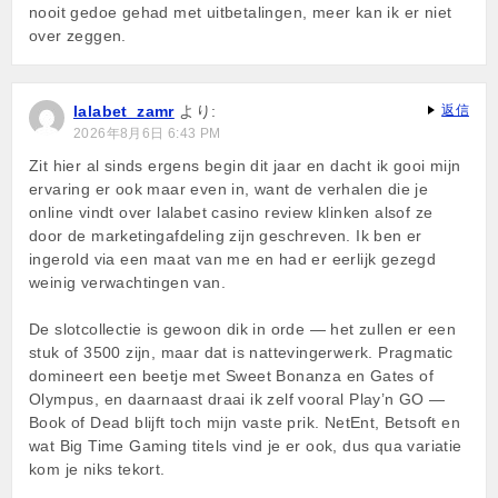
nooit gedoe gehad met uitbetalingen, meer kan ik er niet
over zeggen.
lalabet_zamr
より:
返信
2026年8月6日 6:43 PM
Zit hier al sinds ergens begin dit jaar en dacht ik gooi mijn
ervaring er ook maar even in, want de verhalen die je
online vindt over lalabet casino review klinken alsof ze
door de marketingafdeling zijn geschreven. Ik ben er
ingerold via een maat van me en had er eerlijk gezegd
weinig verwachtingen van.
De slotcollectie is gewoon dik in orde — het zullen er een
stuk of 3500 zijn, maar dat is nattevingerwerk. Pragmatic
domineert een beetje met Sweet Bonanza en Gates of
Olympus, en daarnaast draai ik zelf vooral Play’n GO —
Book of Dead blijft toch mijn vaste prik. NetEnt, Betsoft en
wat Big Time Gaming titels vind je er ook, dus qua variatie
kom je niks tekort.