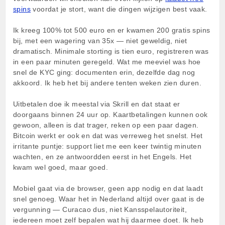
spins
voordat je stort, want die dingen wijzigen best vaak.
Ik kreeg 100% tot 500 euro en er kwamen 200 gratis spins
bij, met een wagering van 35x — niet geweldig, niet
dramatisch. Minimale storting is tien euro, registreren was
in een paar minuten geregeld. Wat me meeviel was hoe
snel de KYC ging: documenten erin, dezelfde dag nog
akkoord. Ik heb het bij andere tenten weken zien duren.
Uitbetalen doe ik meestal via Skrill en dat staat er
doorgaans binnen 24 uur op. Kaartbetalingen kunnen ook
gewoon, alleen is dat trager, reken op een paar dagen.
Bitcoin werkt er ook en dat was verreweg het snelst. Het
irritante puntje: support liet me een keer twintig minuten
wachten, en ze antwoordden eerst in het Engels. Het
kwam wel goed, maar goed.
Mobiel gaat via de browser, geen app nodig en dat laadt
snel genoeg. Waar het in Nederland altijd over gaat is de
vergunning — Curacao dus, niet Kansspelautoriteit,
iedereen moet zelf bepalen wat hij daarmee doet. Ik heb