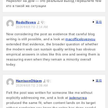
Нарколог на дом — это реальный выход Перешлите тем
кто в такой же ситуации
Rodolfoves
より:
返信
2026年8月7日 2:14 AM
Now considering the post as evidence that careful blog
writing is still possible, and a look at
macofficelovesyou
extended that evidence, the broader question of whether
the modern web can sustain quality writing has obvious
empirical answers in sites like this one and seeing them is
reassuring even when they remain a minority overall
today.
HarrisonObjem
より:
返信
2026年8月7日 2:08 AM
Felt the post was written for someone like me without
explicitly addressing me, and a look at
jadenurrea
produced the same fit, when content lands on its target
without pandering you know the writer has done careful