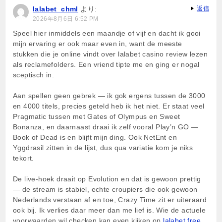
lalabet_chml
より:
返信
2026年8月6日 6:52 PM
Speel hier inmiddels een maandje of vijf en dacht ik gooi
mijn ervaring er ook maar even in, want de meeste
stukken die je online vindt over lalabet casino review lezen
als reclamefolders. Een vriend tipte me en ging er nogal
sceptisch in.
Aan spellen geen gebrek — ik gok ergens tussen de 3000
en 4000 titels, precies geteld heb ik het niet. Er staat veel
Pragmatic tussen met Gates of Olympus en Sweet
Bonanza, en daarnaast draai ik zelf vooral Play’n GO —
Book of Dead is en blijft mijn ding. Ook NetEnt en
Yggdrasil zitten in de lijst, dus qua variatie kom je niks
tekort.
De live-hoek draait op Evolution en dat is gewoon prettig
— de stream is stabiel, echte croupiers die ook gewoon
Nederlands verstaan af en toe, Crazy Time zit er uiteraard
ook bij. Ik verlies daar meer dan me lief is. Wie de actuele
voorwaarden wil checken kan even kijken op
lalabet free