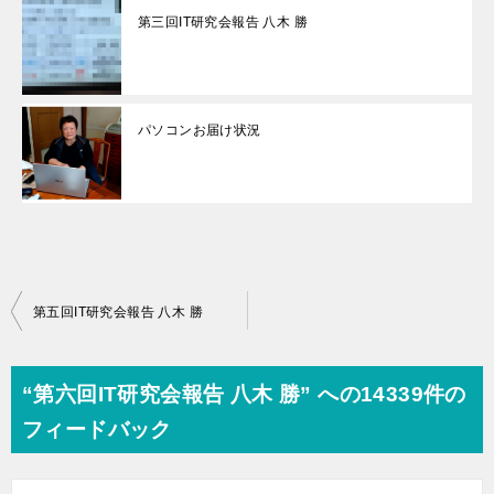
第三回IT研究会報告 八木 勝
パソコンお届け状況
投
第五回IT研究会報告 八木 勝
稿
ナ
“第六回IT研究会報告 八木 勝” への14339件の
ビ
フィードバック
ゲ
ー