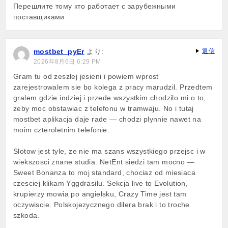
Перешлите тому кто работает с зарубежными
поставщиками
mostbet_pyEr
より:
返信
2026年8月6日 6:29 PM
Gram tu od zeszlej jesieni i powiem wprost
zarejestrowalem sie bo kolega z pracy marudzil. Przedtem
gralem gdzie indziej i przede wszystkim chodzilo mi o to,
zeby moc obstawiac z telefonu w tramwaju. No i tutaj
mostbet aplikacja daje rade — chodzi plynnie nawet na
moim czteroletnim telefonie.
Slotow jest tyle, ze nie ma szans wszystkiego przejsc i w
wiekszosci znane studia. NetEnt siedzi tam mocno —
Sweet Bonanza to moj standard, chociaz od miesiaca
czesciej klikam Yggdrasilu. Sekcja live to Evolution,
krupierzy mowia po angielsku, Crazy Time jest tam
oczywiscie. Polskojezycznego dilera brak i to troche
szkoda.