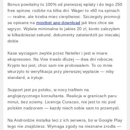
Bonus powitalny to 100% od pierwszej wplaty i do tego 250
free spinow, rozbite na kilka dni. Wager to x60 na spinach
— realne, ale trzeba miec cierpliwosc. Szczegoly promocji
sa opisane na
mostbet app download
jak ktos chce sie
wgryzc. Wplata minimalna to jakies 20 zl, konto zalozylem
w kilkadziesiat sekund, dokumenty zatwierdzili po niecalej
dobie.
Kase wyciagam zwykle przez Neteller i jest w miare
ekspresowo. Na Vise trwalo dluzej — dwa dni robocze.
Krypto tez jest, choc sam nie probowalem. To co mnie
wkurzylo to weryfikacja przy pierwszej wyplacie — niby
standard, a irytuje.
Support jest po polsku, w nocy trafilem na
anglojezycznego konsultanta. Reakcja w granicach paru
minut, bez sciemy. Licencja Curacao, nie jest to nic pod
polskim nadzorem — kazdy niech sobie sam to przemysli.
Na Androidzie instalka leci z ich serwera, bo w Google Play
tego nie znajdziesz. Wymaga zgody na nieznane zrodla —