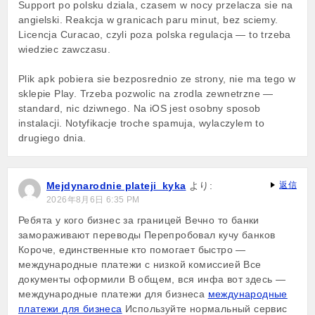
Support po polsku dziala, czasem w nocy przelacza sie na
angielski. Reakcja w granicach paru minut, bez sciemy.
Licencja Curacao, czyli poza polska regulacja — to trzeba
wiedziec zawczasu.
Plik apk pobiera sie bezposrednio ze strony, nie ma tego w
sklepie Play. Trzeba pozwolic na zrodla zewnetrzne —
standard, nic dziwnego. Na iOS jest osobny sposob
instalacji. Notyfikacje troche spamuja, wylaczylem to
drugiego dnia.
Mejdynarodnie plateji_kyka
より:
返信
2026年8月6日 6:35 PM
Ребята у кого бизнес за границей Вечно то банки
замораживают переводы Перепробовал кучу банков
Короче, единственные кто помогает быстро —
международные платежи с низкой комиссией Все
документы оформили В общем, вся инфа вот здесь —
международные платежи для бизнеса
международные
платежи для бизнеса
Используйте нормальный сервис