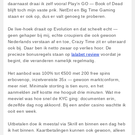
daarnaast draai ik zelf vooral Play’n GO — Book of Dead
blijft toch mijn vaste prik. NetEnt en Big Time Gaming
staan er ook op, dus er valt genoeg te proberen.
De live-hoek draait op Evolution en dat scheelt echt —
geen gehaper bij mij, echte croupiers die ook gewoon
Nederlands verstaan af en toe, Crazy Time zit er uiteraard
ook bij. Daar ben ik netto zwaar op verlies hoor. De
precieze bonusregels staan op
lalabet review
voordat je
begint, die veranderen namelijk regelmatig.
Het aanbod was 100% tot €500 met 200 free spins
erbovenop, inzetvereiste 35x — gewoon marktconform,
meer niet. Minimale storting is tien euro, en het
aanmelden zelf kostte me hooguit drie minuten. Wat me
meeviel was hoe snel de KYC ging: documenten erin,
dezelfde dag nog akkoord. Bij een ander casino wachtte ik
ooit een week.
Uitbetalen doe ik meestal via Skrill en binnen een dag heb
ik het binnen. Kaartbetalingen kunnen ook gewoon, alleen