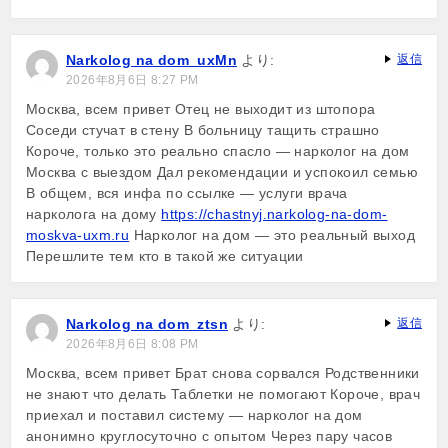
Narkolog na dom_uxMn
より:
返信
2026年8月6日 8:27 PM
Москва, всем привет Отец не выходит из штопора
Соседи стучат в стену В больницу тащить страшно
Короче, только это реально спасло — нарколог на дом
Москва с выездом Дал рекомендации и успокоил семью
В общем, вся инфа по ссылке — услуги врача
нарколога на дому
https://chastnyj.narkolog-na-dom-
moskva-uxm.ru
Нарколог на дом — это реальный выход
Перешлите тем кто в такой же ситуации
Narkolog na dom_ztsn
より:
返信
2026年8月6日 8:08 PM
Москва, всем привет Брат снова сорвался Родственники
не знают что делать Таблетки не помогают Короче, врач
приехал и поставил систему — нарколог на дом
анонимно круглосуточно с опытом Через пару часов