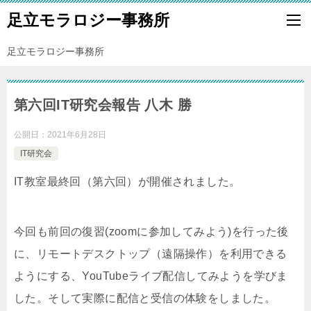
足立モラロジー事務所
足立モラロジー事務所
第六回IT研究会報告 八木 勝
公開日：
2021年6月28日
IT研究会
IT教室最終回（第六回）が開催されました。
今回も前回の復習(zoomに参加してみよう)を行った後
に、リモートデスクトップ（遠隔操作）を利用できる
ようにする、YouTubeライブ配信してみようを学びま
した。そして実際に配信と受信の体験をしました。