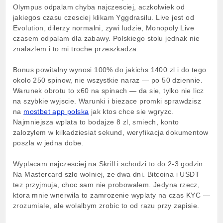
Olympus odpalam chyba najczesciej, aczkolwiek od
jakiegos czasu czesciej klikam Yggdrasilu. Live jest od
Evolution, dilerzy normalni, zywi ludzie, Monopoly Live
czasem odpalam dla zabawy. Polskiego stolu jednak nie
znalazlem i to mi troche przeszkadza.
Bonus powitalny wynosi 100% do jakichs 1400 zl i do tego
okolo 250 spinow, nie wszystkie naraz — po 50 dziennie.
Warunek obrotu to x60 na spinach — da sie, tylko nie licz
na szybkie wyjscie. Warunki i biezace promki sprawdzisz
na
mostbet app polska
jak ktos chce sie wgryzc.
Najmniejsza wplata to bodajze 8 zl, smiech, konto
zalozylem w kilkadziesiat sekund, weryfikacja dokumentow
poszla w jedna dobe.
Wyplacam najczesciej na Skrill i schodzi to do 2-3 godzin.
Na Mastercard szlo wolniej, ze dwa dni. Bitcoina i USDT
tez przyjmuja, choc sam nie probowalem. Jedyna rzecz,
ktora mnie wnerwila to zamrozenie wyplaty na czas KYC —
zrozumiale, ale wolalbym zrobic to od razu przy zapisie.