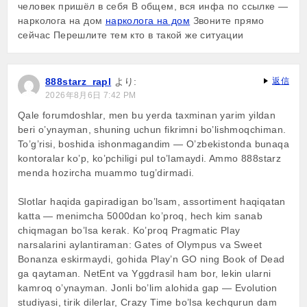
человек пришёл в себя В общем, вся инфа по ссылке —
нарколога на дом
нарколога на дом
Звоните прямо
сейчас Перешлите тем кто в такой же ситуации
888starz_rapl
より:
返信
2026年8月6日 7:42 PM
Qale forumdoshlar, men bu yerda taxminan yarim yildan
beri o’ynayman, shuning uchun fikrimni bo’lishmoqchiman.
To’g’risi, boshida ishonmagandim — O’zbekistonda bunaqa
kontoralar ko’p, ko’pchiligi pul to’lamaydi. Ammo 888starz
menda hozircha muammo tug’dirmadi.
Slotlar haqida gapiradigan bo’lsam, assortiment haqiqatan
katta — menimcha 5000dan ko’proq, hech kim sanab
chiqmagan bo’lsa kerak. Ko’proq Pragmatic Play
narsalarini aylantiraman: Gates of Olympus va Sweet
Bonanza eskirmaydi, gohida Play’n GO ning Book of Dead
ga qaytaman. NetEnt va Yggdrasil ham bor, lekin ularni
kamroq o’ynayman. Jonli bo’lim alohida gap — Evolution
studiyasi, tirik dilerlar, Crazy Time bo’lsa kechqurun dam