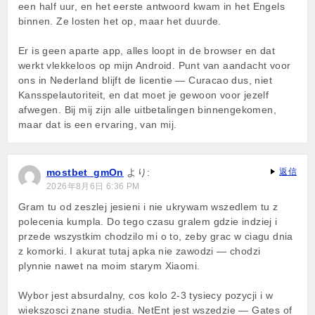
een half uur, en het eerste antwoord kwam in het Engels
binnen. Ze losten het op, maar het duurde.
Er is geen aparte app, alles loopt in de browser en dat
werkt vlekkeloos op mijn Android. Punt van aandacht voor
ons in Nederland blijft de licentie — Curacao dus, niet
Kansspelautoriteit, en dat moet je gewoon voor jezelf
afwegen. Bij mij zijn alle uitbetalingen binnengekomen,
maar dat is een ervaring, van mij.
mostbet_gmOn
より:
返信
2026年8月6日 6:36 PM
Gram tu od zeszlej jesieni i nie ukrywam wszedlem tu z
polecenia kumpla. Do tego czasu gralem gdzie indziej i
przede wszystkim chodzilo mi o to, zeby grac w ciagu dnia
z komorki. I akurat tutaj apka nie zawodzi — chodzi
plynnie nawet na moim starym Xiaomi.
Wybor jest absurdalny, cos kolo 2-3 tysiecy pozycji i w
wiekszosci znane studia. NetEnt jest wszedzie — Gates of