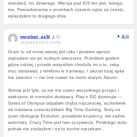
standard, nic dziwnego. Wersja pod iOS tez jest, kolega
ma. Powiadomienia o promkach czasem sypia za czesto,
wylaczylem to drugiego dnia.
mostbet_aeSl
より:
返信
2026年8月6日 6:29 PM
Gram tu od mniej wiecej pol roku i powiem wprost
zapisalem sie po nudnym wieczorze. Przedtem gralem
gdzie indziej i przede wszystkim chodzilo mi o to, zeby
moc obstawiac z telefonu w tramwaju. I akurat tutaj apka
nie zawodzi — nie tnie nawet na moim starym Xiaomi.
Slotow jest tyle, ze nie ma szans wszystkiego przejsc i
wiekszosc to normalni dostawcy. Play’n GO dominuje —
Gates of Olympus odpalam chyba najczesciej, aczkolwiek
od miesiaca czesciej klikam Big Time Gaming. Stoly na
zywo obsluguje Evolution, prawdziwi krupierzy, nie zadne
automaty, Crazy Time jest tam oczywiscie. Polskiego stolu
jednak nie znalazlem i na to troche narzekam.