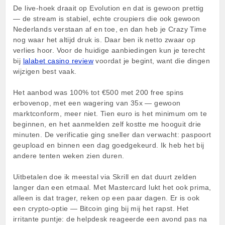
De live-hoek draait op Evolution en dat is gewoon prettig
— de stream is stabiel, echte croupiers die ook gewoon
Nederlands verstaan af en toe, en dan heb je Crazy Time
nog waar het altijd druk is. Daar ben ik netto zwaar op
verlies hoor. Voor de huidige aanbiedingen kun je terecht
bij
lalabet casino review
voordat je begint, want die dingen
wijzigen best vaak.
Het aanbod was 100% tot €500 met 200 free spins
erbovenop, met een wagering van 35x — gewoon
marktconform, meer niet. Tien euro is het minimum om te
beginnen, en het aanmelden zelf kostte me hooguit drie
minuten. De verificatie ging sneller dan verwacht: paspoort
geupload en binnen een dag goedgekeurd. Ik heb het bij
andere tenten weken zien duren.
Uitbetalen doe ik meestal via Skrill en dat duurt zelden
langer dan een etmaal. Met Mastercard lukt het ook prima,
alleen is dat trager, reken op een paar dagen. Er is ook
een crypto-optie — Bitcoin ging bij mij het rapst. Het
irritante puntje: de helpdesk reageerde een avond pas na