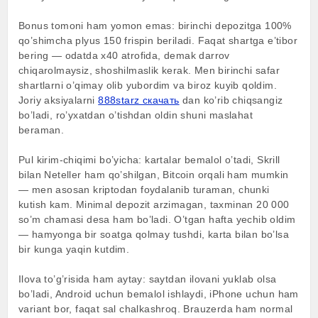
Bonus tomoni ham yomon emas: birinchi depozitga 100%
qo’shimcha plyus 150 frispin beriladi. Faqat shartga e’tibor
bering — odatda x40 atrofida, demak darrov
chiqarolmaysiz, shoshilmaslik kerak. Men birinchi safar
shartlarni o’qimay olib yubordim va biroz kuyib qoldim.
Joriy aksiyalarni
888starz скачать
dan ko’rib chiqsangiz
bo’ladi, ro’yxatdan o’tishdan oldin shuni maslahat
beraman.
Pul kirim-chiqimi bo’yicha: kartalar bemalol o’tadi, Skrill
bilan Neteller ham qo’shilgan, Bitcoin orqali ham mumkin
— men asosan kriptodan foydalanib turaman, chunki
kutish kam. Minimal depozit arzimagan, taxminan 20 000
so’m chamasi desa ham bo’ladi. O’tgan hafta yechib oldim
— hamyonga bir soatga qolmay tushdi, karta bilan bo’lsa
bir kunga yaqin kutdim.
Ilova to’g’risida ham aytay: saytdan ilovani yuklab olsa
bo’ladi, Android uchun bemalol ishlaydi, iPhone uchun ham
variant bor, faqat sal chalkashroq. Brauzerda ham normal