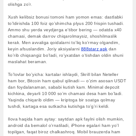
olishga zo’r.
Xush kelibsiz bonusi tomoni ham yomon emas: dastlabki
to’ldirishda 100 foiz qo’shimcha plyus 200 frispin tushadi.
Ammo shu yerda veydjerga e’tibor bering — odatda x40
chamasi, demak darrov chiqarolmaysiz, shoshilmaslik
kerak. Men avvaliga qoidalarni to’liq ko’rmay olgandim,
keyin afsuslandim. Joriy aksiyalarni
888starz apk
dan
ko’rib chiqsangiz bo’ladi, ro’yxatdan o’tishdan oldin shuni
maslahat beraman.
To’lovlar bo’yicha: kartalar ishlaydi, Skrill bilan Neteller
ham bor, Bitcoin ham qabul qilinadi — o’zim asosan USDT
dan foydalanaman, sababi kutish kam. Minimal depozit
kichkina, deyarli 10 000 so’m chamasi desa ham bo’ladi.
Yaqinda chiqarib oldim — kriptoga bir soatga qolmay
tushdi, kartaga esa sutkacha kutishga to’g’ri keldi.
Ilova haqida ham aytay: saytdan apk faylni olish mumkin,
android da bemalol o’rnatiladi, iPhone egalari ham yo’l
topilgan, faqat biroz chalkashroq. Mobil brauzerda ham