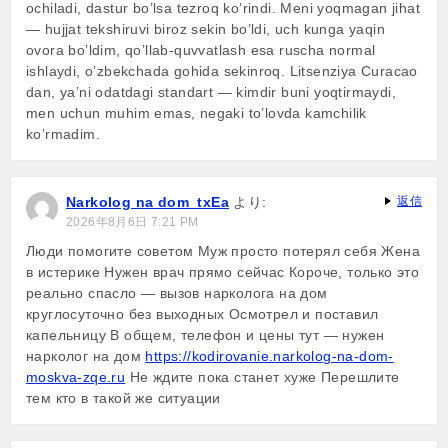
ochiladi, dastur bo’lsa tezroq ko’rindi. Meni yoqmagan jihat
— hujjat tekshiruvi biroz sekin bo’ldi, uch kunga yaqin
ovora bo’ldim, qo’llab-quvvatlash esa ruscha normal
ishlaydi, o’zbekchada gohida sekinroq. Litsenziya Curacao
dan, ya’ni odatdagi standart — kimdir buni yoqtirmaydi,
men uchun muhim emas, negaki to’lovda kamchilik
ko’rmadim.
Narkolog na dom_txEa
より:
返信
2026年8月6日 7:21 PM
Люди помогите советом Муж просто потерял себя Жена
в истерике Нужен врач прямо сейчас Короче, только это
реально спасло — вызов нарколога на дом
круглосуточно без выходных Осмотрел и поставил
капельницу В общем, телефон и цены тут — нужен
нарколог на дом
https://kodirovanie.narkolog-na-dom-
moskva-zqe.ru
Не ждите пока станет хуже Перешлите
тем кто в такой же ситуации