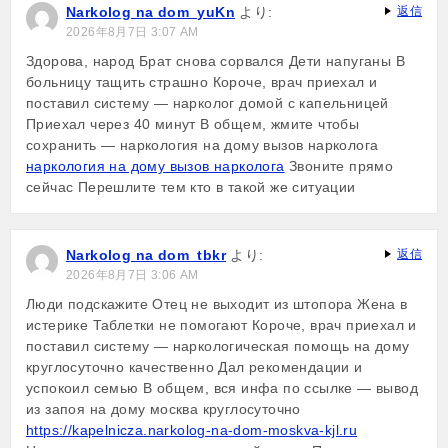
Narkolog na dom_yuKn
より:
返信
シ
2026年8月7日 3:07 AM
ョ
Здорова, народ Брат снова сорвался Дети напуганы В
больницу тащить страшно Короче, врач приехал и
ン
поставил систему — нарколог домой с капельницей
Приехал через 40 минут В общем, жмите чтобы
сохранить — наркология на дому вызов нарколога
наркология на дому вызов нарколога
Звоните прямо
сейчас Перешлите тем кто в такой же ситуации
Narkolog na dom_tbkr
より:
返信
2026年8月7日 3:06 AM
Люди подскажите Отец не выходит из штопора Жена в
истерике Таблетки не помогают Короче, врач приехал и
поставил систему — наркологическая помощь на дому
круглосуточно качественно Дал рекомендации и
успокоил семью В общем, вся инфа по ссылке — вывод
из запоя на дому москва круглосуточно
https://kapelnicza.narkolog-na-dom-moskva-kjl.ru