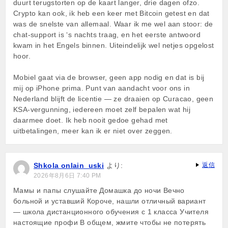
duurt terugstorten op de kaart langer, drie dagen ofzo.
Crypto kan ook, ik heb een keer met Bitcoin getest en dat
was de snelste van allemaal. Waar ik me wel aan stoor: de
chat-support is ‘s nachts traag, en het eerste antwoord
kwam in het Engels binnen. Uiteindelijk wel netjes opgelost
hoor.
Mobiel gaat via de browser, geen app nodig en dat is bij
mij op iPhone prima. Punt van aandacht voor ons in
Nederland blijft de licentie — ze draaien op Curacao, geen
KSA-vergunning, iedereen moet zelf bepalen wat hij
daarmee doet. Ik heb nooit gedoe gehad met
uitbetalingen, meer kan ik er niet over zeggen.
Shkola onlain_uski
より:
返信
2026年8月6日 7:40 PM
Мамы и папы слушайте Домашка до ночи Вечно
больной и уставший Короче, нашли отличный вариант
— школа дистанционного обучения с 1 класса Учителя
настоящие профи В общем, жмите чтобы не потерять